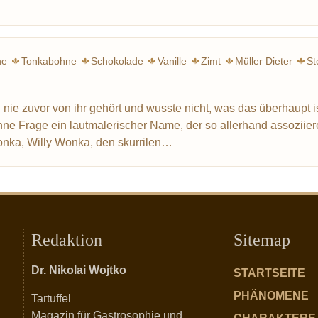
ne
Tonkabohne
Schokolade
Vanille
Zimt
Müller Dieter
St
h nie zuvor von ihr gehört und wusste nicht, was das überhaupt is
e Frage ein lautmalerischer Name, der so allerhand assoziie
Wonka, Willy Wonka, den skurrilen…
Redaktion
Sitemap
Dr. Nikolai Wojtko
STARTSEITE
PHÄNOMENE
Tartuffel
Magazin für Gastrosophie und