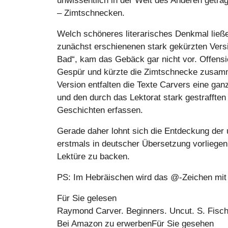
unwissentlich in der Welt des Anderen getra
– Zimtschnecken.
Welch schöneres literarisches Denkmal ließ
zunächst erschienenen stark gekürzten Vers
Bad“, kam das Gebäck gar nicht vor. Offensi
Gespür und kürzte die Zimtschnecke zusamme
Version entfalten die Texte Carvers eine ga
und den durch das Lektorat stark gestraffte
Geschichten erfassen.
Gerade daher lohnt sich die Entdeckung der 
erstmals in deutscher Übersetzung vorliege
Lektüre zu backen.
PS: Im Hebräischen wird das @-Zeichen mit 
Für Sie gelesen
Raymond Carver. Beginners. Uncut. S. Fische
Bei Amazon zu erwerben
Für Sie gesehen