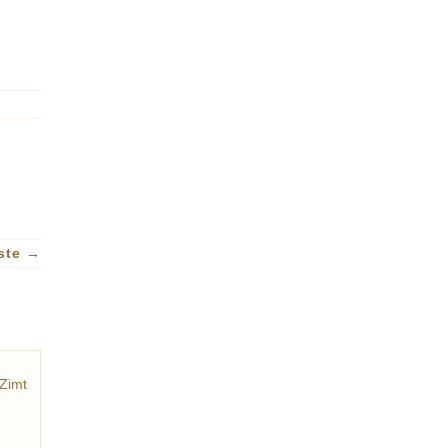
ste
→
Zimt