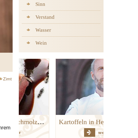
Sinn
Verstand
Wasser
Wein
Zimt
Kalbsherz mit geschmolzener Gänseleber, Apfel, Sellerie und Trüffeln
Kartoffeln in Heu
ihrem
weiter