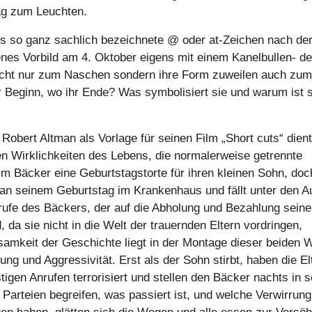
ag zum Leuchten.
s so ganz sachlich bezeichnete @ oder at-Zeichen nach de
nes Vorbild am 4. Oktober eigens mit einem Kanelbullen- d
icht nur zum Naschen sondern ihre Form zuweilen auch zum
 Beginn, wo ihr Ende? Was symbolisiert sie und warum ist s
 Robert Altman als Vorlage für seinen Film „Short cuts“ dien
 Wirklichkeiten des Lebens, die normalerweise getrennte
eim Bäcker eine Geburtstagstorte für ihren kleinen Sohn, doc
 an seinem Geburtstag im Krankenhaus und fällt unter den 
nrufe des Bäckers, der auf die Abholung und Bezahlung seine
 da sie nicht in die Welt der trauernden Eltern vordringen,
mkeit der Geschichte liegt in der Montage dieser beiden 
g und Aggressivität. Erst als der Sohn stirbt, haben die El
igen Anrufen terrorisiert und stellen den Bäcker nachts in s
 Parteien begreifen, was passiert ist, und welche Verwirrung