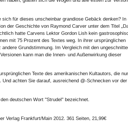
gen haben, glätten sich die Wogen und alle essen zur Vers
e sich für dieses unscheinbar grandiose Gebäck denken? In 
ion der Geschichte von Raymond Carver unter dem Titel „D
chtlich hatte Carvens Lektor Gordon Lish kein gastrosophis
n mit 75 Prozent des Textes weg. In ihrer ursprünglichen
nz andere Grundstimmung. Im Vergleich mit den ungeschnitt
n Versionen kann man die Innen- und Außenwirkung dieser
ursprünglichen Texte des amerikanischen Kultautors, die nu
n. Und achten Sie darauf, ausreichend @-Schnecken vor der
den deutschen Wort "Strudel" bezeichnet.
r Verlag Frankfurt/Main 2012. 361 Seiten, 21,99€