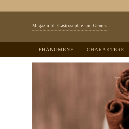
Zum Hauptinhalt springen
Skip to page footer
Magazin für Gastrosophie und Genuss
PHÄNOMENE
CHARAKTERE