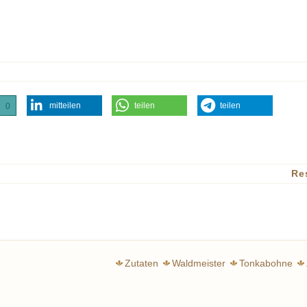
mitteilen
teilen
teilen
0
Re
Zutaten
Waldmeister
Tonkabohne