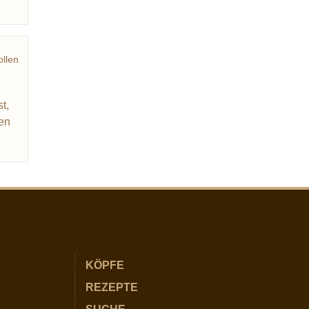
ollen
t,
ren
KÖPFE
REZEPTE