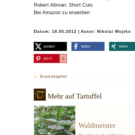
Robert Altman: Short Cuts
Bei Amazon zu erwerben
Datum: 18.05.2012
|
Autor:
Nikolai Wojtko
posten
teilen
teilen
pin it
0
←
Granatapfel
Mehr auf Tartuffel
Waldmeister