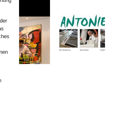
öhnung
der
as
ches
enen
n