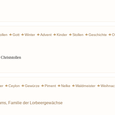
ollen
Gott
Winter
Advent
Kinder
Stollen
Geschichte
O
m
Weihnachten
Backen
Marzipan
Phantasie
Zimt
Schoko
 Christstollen
er
Ceylon
Gewürze
Piment
Nelke
Waldmeister
Weihnac
ums, Familie der Lorbeergewächse