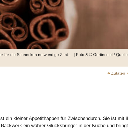
für die Schnecken notwendige Zimt ... | Foto & © Gortincoiel / Quelle
selbst fort. | Foto & © Ranveig Thattai / Quelle
Wikipedia
Zutaten
Auf den Spuren der Bergischen Küchenklassiker
t ein kleiner Appetithappen für Zwischendurch. Sie ist mit 
weiter
weiter
 Backwerk ein wahrer Glücksbringer in der Küche und bringt