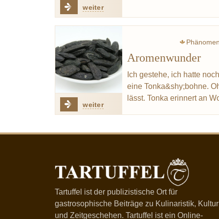
weiter
Phänome
Aromenwunder
Ich gestehe, ich hatte noc
eine Tonka&shy;bohne. Ohn
lässt. Tonka erinnert an 
weiter
Tartuffel ist der publizistische Ort für
gastrosophische Beiträge zu Kulinaristik, Kultur
und Zeitgeschehen. Tartuffel ist ein Online-