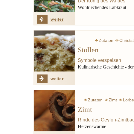
Der König des Waldes
Wohlriechendes Labkraut
weiter
Zutaten
Christst
Stollen
Gewürze
Ru
Symbole verspeisen
Kulinarische Geschichte - der
weiter
Zutaten
Zimt
Lorbe
Zimt
Rinde des Ceylon-Zimtba
Herzenswärme