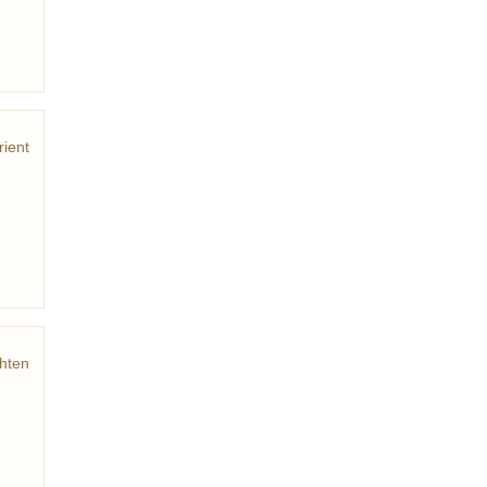
rient
lade
hten