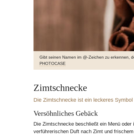
Gibt seinen Namen im @-Zeichen zu erkennen, der 
PHOTOCASE
... und diese Form trägt sich in der Zimtschnecke 
Zimtschnecke
Die Zimtschnecke ist ein leckeres Symbol
Versöhnliches Gebäck
Goldforelle | Kerbel | Blumenkohl | Hanf
Saiblingstatar
Die Zimtschnecke beschließt ein Menü oder is
weiter
verführerischen Duft nach Zimt und frischem