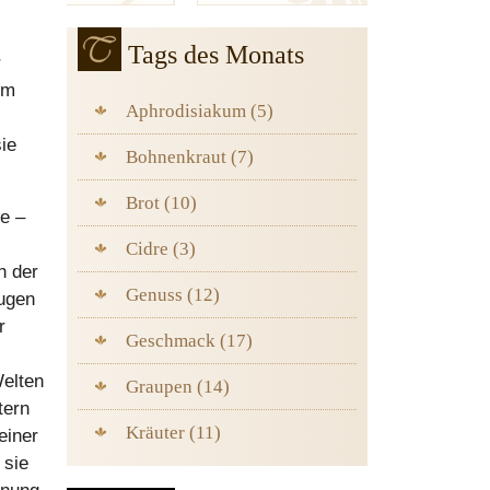
Tags des Monats
r
em
Aphrodisiakum (5)
ie
Bohnenkraut (7)
Brot (10)
te –
Cidre (3)
h der
Genuss (12)
Augen
r
Geschmack (17)
Welten
Graupen (14)
tern
Kräuter (11)
einer
 sie