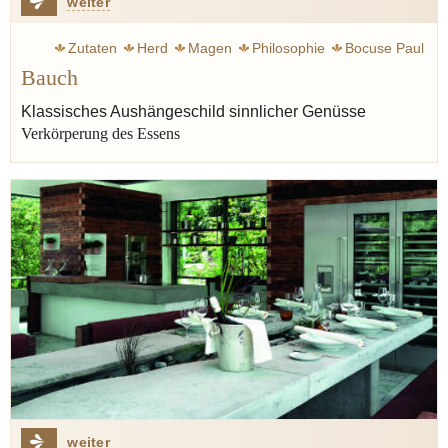
weiter
Zutaten
Herd
Magen
Philosophie
Bocuse Paul
Bauch
Elverfeld Sven
Wissler Joachim
Müller Dieter
Erfort Klaus
Klink Vincent
Linster Lea
Klassisches Aushängeschild sinnlicher Genüsse
Verkörperung des Essens
Balzac Honoré de
Point Fernand
New Yorker
Liebling A.J.
Geschmack
Genuss
Butter
weiter