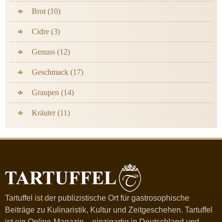
Brot (10)
Cidre (3)
Genuss (12)
Geschmack (17)
Graupen (14)
Kräuter (11)
Tartuffel ist der publizistische Ort für gastrosophische
Beiträge zu Kulinaristik, Kultur und Zeitgeschehen. Tartuffel
ist ein Online-Magazin – einzigartig in Deutschland und