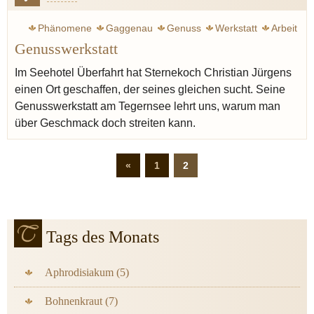
Phänomene
Gaggenau
Genuss
Werkstatt
Arbeit
Genusswerkstatt
Vilgis thomas
Geschmack
Jürgens Christian
Hotel
Im Seehotel Überfahrt hat Sternekoch Christian Jürgens
einen Ort geschaffen, der seines gleichen sucht. Seine
Genusswerkstatt am Tegernsee lehrt uns, warum man
über Geschmack doch streiten kann.
«
1
2
Tags des Monats
Aphrodisiakum (5)
Bohnenkraut (7)