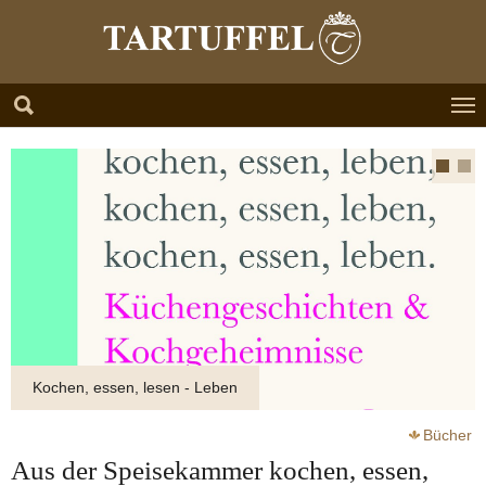
Zum Hauptinhalt springen
Skip to page footer
Kochen, essen, lesen - Leben
Verliebt in die Speisekammer
Bücher
Aus der Speisekammer kochen, essen,