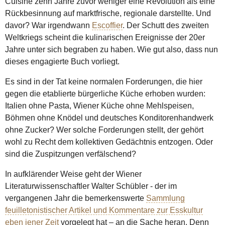
Cuisine zehn Jahre zuvor weniger eine Revolution als eine
Rückbesinnung auf marktfrische, regionale darstellte. Und
davor? War irgendwann
Escoffier
. Der Schutt des zweiten
Weltkriegs scheint die kulinarischen Ereignisse der 20er
Jahre unter sich begraben zu haben. Wie gut also, dass nun
dieses engagierte Buch vorliegt.
Es sind in der Tat keine normalen Forderungen, die hier
gegen die etablierte bürgerliche Küche erhoben wurden:
Italien ohne Pasta, Wiener Küche ohne Mehlspeisen,
Böhmen ohne Knödel und deutsches Konditorenhandwerk
ohne Zucker? Wer solche Forderungen stellt, der gehört
wohl zu Recht dem kollektiven Gedächtnis entzogen. Oder
sind die Zuspitzungen verfälschend?
In aufklärender Weise geht der Wiener
Literaturwissenschaftler Walter Schübler - der im
vergangenen Jahr die bemerkenswerte
Sammlung
feuilletonistischer Artikel und Kommentare zur Esskultur
eben jener Zeit
vorgelegt hat – an die Sache heran. Denn