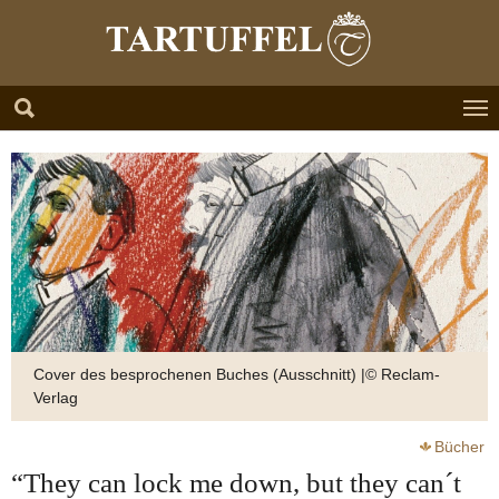
Zum Hauptinhalt springen
Skip to page footer
Cover des besprochenen Buches (Ausschnitt) |© Reclam-
Verlag
Bücher
“They can lock me down, but they can´t