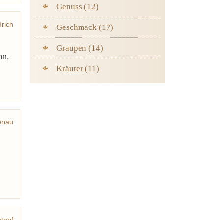
Genuss (12)
drich
Geschmack (17)
rübe
Graupen (14)
nn,
Kräuter (11)
enau
üche
ntopf