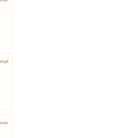
Topf
ntopf
euer