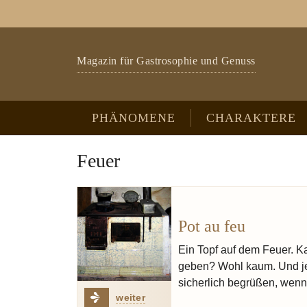
Zum Hauptinhalt springen
Skip to page footer
Magazin für Gastrosophie und Genuss
PHÄNOMENE
CHARAKTERE
Feuer
Pot au feu
Ein Topf auf dem Feuer. Ka
geben? Wohl kaum. Und jed
sicherlich begrüßen, wenn
weiter