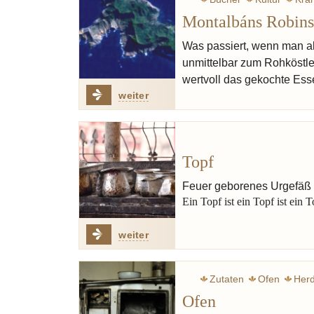
Montalbáns Robin
Was passiert, wenn man al
unmittelbar zum Rohköstle
wertvoll das gekochte Ess
weiter
Topf
Feuer geborenes Urgefäß
Ein Topf ist ein Topf ist ein T
weiter
Zutaten
Ofen
Her
Ofen