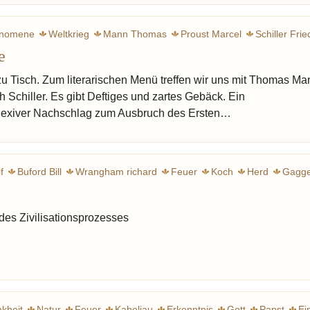
nomene
Weltkrieg
Mann Thomas
Proust Marcel
Schiller Frie
e
Feuer
Elend
Backen
Wirklichkeit
Bürgerliche Küche
Steck
 zu Tisch. Zum literarischen Menü treffen wir uns mit Thomas Ma
h Schiller. Es gibt Deftiges und zartes Gebäck. Ein
eflexiver Nachschlag zum Ausbruch des Ersten…
f
Buford Bill
Wrangham richard
Feuer
Koch
Herd
Gagg
ude
Grill
Ursprung
Roh
Kühlschrank
Gabel
Xanthan
K
 des Zivilisationsprozesses
kheit
Natur
Feuer
Kabeljau
Erkenntnis
Gott
Papst
Ei