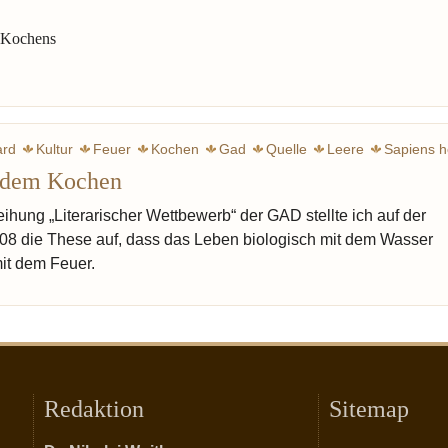
s Kochens
ard
Kultur
Feuer
Kochen
Gad
Quelle
Leere
Sapiens 
t dem Kochen
Topf
eihung „Literarischer Wettbewerb“ der GAD stellte ich auf der
08 die These auf, dass das Leben biologisch mit dem Wasser
mit dem Feuer.
Redaktion
Sitemap