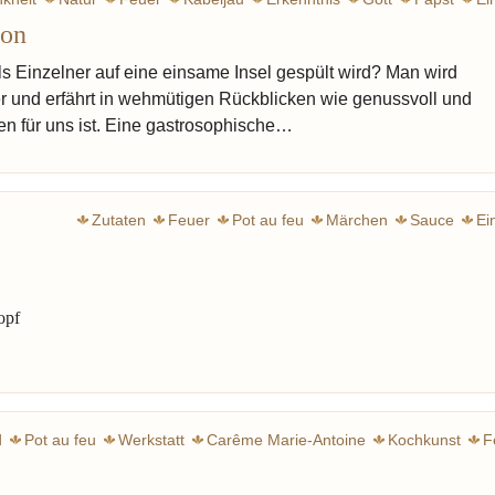
son
Defoe Daniel
s Einzelner auf eine einsame Insel gespült wird? Man wird
r und erfährt in wehmütigen Rückblicken wie genussvoll und
en für uns ist. Eine gastrosophische…
Zutaten
Feuer
Pot au feu
Märchen
Sauce
Ei
opf
d
Pot au feu
Werkstatt
Carême Marie-Antoine
Kochkunst
F