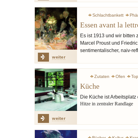
Schlachtbankett
Phä
Essen avant la lettr
Madeleine
Es ist 1913 und wir bitten
Marcel Proust und Friedric
sentimentalischer, naiv-r
weiter
Zutaten
Ofen
Top
Küche
Lévi-Strauss Cla
Die Küche ist Arbeitsplatz
Hitze in zentraler Randlage
weiter
Bücher
Kultur
Kran