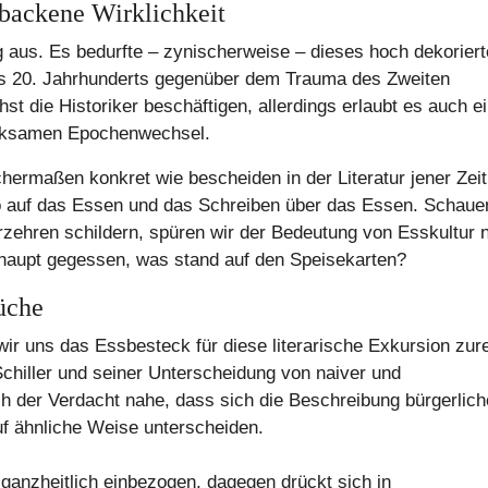
backene Wirklichkeit
g aus. Es bedurfte – zynischerweise – dieses hoch dekorier
es 20. Jahrhunderts gegenüber dem Trauma des Zweiten
t die Historiker beschäftigen, allerdings erlaubt es auch e
wirksamen Epochenwechsel.
ermaßen konkret wie bescheiden in der Literatur jener Zeit
so auf das Essen und das Schreiben über das Essen. Schaue
zehren schildern, spüren wir der Bedeutung von Esskultur 
rhaupt gegessen, was stand auf den Speisekarten?
üche
wir uns das Essbesteck für diese literarische Exkursion zur
Schiller und seiner Unterscheidung von naiver und
ch der Verdacht nahe, dass sich die Beschreibung bürgerlich
f ähnliche Weise unterscheiden.
d ganzheitlich einbezogen, dagegen drückt sich in