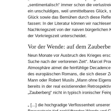
„sentimentalisch“ immer schon die verlustre
ein unschuldiges, weil unmittelbares Glück, 
Glück sowie das Bemühen durch diese Reflex
fassen: In der Literatur können wir nachlese
Nachkriegszeit von der naiven bürgerlichen 
der Vorkriegszeit unterscheidet.
Vor der Wende: auf dem Zauberbe
Neun Monate vor Ausbruch des Krieges ersch
Suche nach der verlorenen Zeit“. Marcel Prous
Atmosphäre atmet die feinfühlige Decadence 
des europäischen Romans, die sich dieser 
Mann oder Robert Musils „Mann ohne Eigens
bereits in der real existierenden Retrospekt
„Zauberberg“ nicht in typisch ironischer Fein
„ [...] die hochgradige Verflossenheit unser