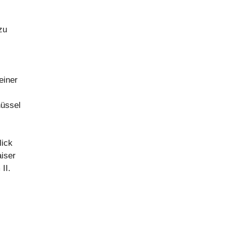
zu
einer
üssel
lick
aiser
II.