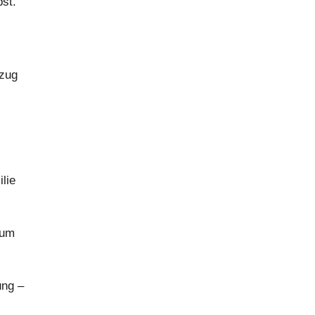
st.
nzug
lie
 um
ung –