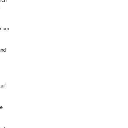
lich
n
orium
und
auf
te