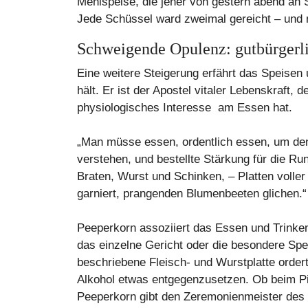
Mehlspeise, die jener von gestern abend an 
Jede Schüssel ward zweimal gereicht – und 
Schweigende Opulenz: gutbürgerli
Eine weitere Steigerung erfährt das Speise
hält. Er ist der Apostel vitaler Lebenskraft, d
physiologisches Interesse am Essen hat.
„Man müsse essen, ordentlich essen, um den
verstehen, und bestellte Stärkung für die Run
Braten, Wurst und Schinken, – Platten voller
garniert, prangenden Blumenbeeten glichen.“
Peeperkorn assoziiert das Essen und Trinke
das einzelne Gericht oder die besondere Spe
beschriebene Fleisch- und Wurstplatte order
Alkohol etwas entgegenzusetzen. Ob beim Pi
Peeperkorn gibt den Zeremonienmeister des 