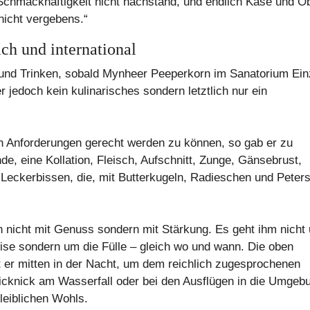
Schmackhaftigkeit nicht nachstand, und endlich Käse und Ob
nicht vergebens.“
ch und international
n und Trinken, sobald Mynheer Peeperkorn im Sanatorium Ei
er jedoch kein kulinarisches sondern letztlich nur ein
 Anforderungen gerecht werden zu können, so gab er zu
de, eine Kollation, Fleisch, Aufschnitt, Zunge, Gänsebrust,
 Leckerbissen, die, mit Butterkugeln, Radieschen und Petersi
n nicht mit Genuss sondern mit Stärkung. Es geht ihm nicht
ise sondern um die Fülle – gleich wo und wann. Die oben
t er mitten in der Nacht, um dem reichlich zugesprochenen
cknick am Wasserfall oder bei den Ausflügen in die Umgeb
leiblichen Wohls.