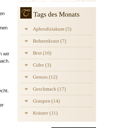
Tags des Monats
ten
inen
Aphrodisiakum (5)
Bohnenkraut (7)
Brot (10)
n wir
nach.
Cidre (3)
Genuss (12)
Geschmack (17)
echt.
Graupen (14)
er
Kräuter (11)