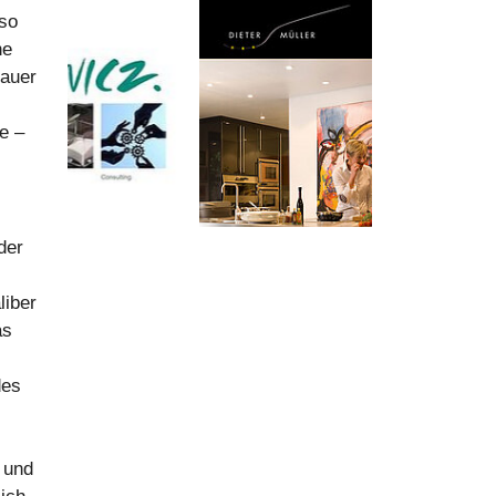
lso
ne
nauer
e –
der
liber
as
des
n und