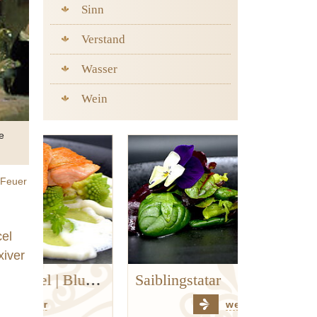
Sinn
Verstand
Wasser
Wein
e
Feuer
ckrübe
cel
xiver
Goldforelle | Kerbel | Blumenkohl | Hanf
Saiblingstatar
weiter