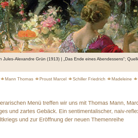
n Jules-Alexandre Grün (1913) | „Das Ende eines Abendessens“; Quell
Mann Thomas
Proust Marcel
Schiller Friedrich
Madeleine
Elend
Backen
Wirklichkeit
Bürgerliche Küche
Ste
literarischen Menü treffen wir uns mit Thomas Mann, Mar
iges und zartes Gebäck. Ein sentimentalischer, naiv-refle
tkriegs und zur Eröffnung der neuen Themenreihe
chwebender Genuss
weiter
weiter