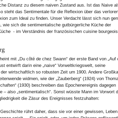
iche Distanz zu diesem naiven Zustand aus. Ist das Naive a
so steht das Sentimentale für die Reflexion über das verlore
ion zum Ideal zu finden. Unser Verdacht lässt sich nun ge
n, wie sich die sentimentalische gutbürgerliche Küche der
Küche - im Verständnis der französischen cuisine bourgeois
rg
eint mit „Du côté de chez Swann“ der erste Band von „Auf 
t entwirft darin eine „naive“ Vorweltkriegswelt, seine
der wirtschaftlich so robusten Zeit um 1900. Andere Großka
Zeitenwende widmen, wie der „Zauberberg“ (1924) von Thom
chaften“ (1930) beschreiben das Epochenereignis dagegen
ive – also „sentimentalisch“. Sonst wüsste Mann im Vorwort 
gliedrigkeit die Zäsur des Ereignisses festzuhalten:
er Geschichte rührt daher, dass sie vor einer gewissen, Lebe