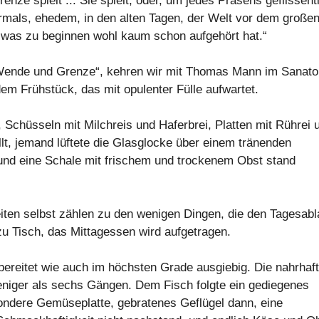
nze spielt ... Sie spielt, oder, um jedes Präsens geflissent
ormals, ehedem, in den alten Tagen, der Welt vor dem große
 was zu beginnen wohl kaum schon aufgehört hat.“
r „Wende und Grenze“, kehren wir mit Thomas Mann im Sanat
em Frühstück, das mit opulenter Fülle aufwartet.
Schüsseln mit Milchreis und Haferbrei, Platten mit Rührei 
llt, jemand lüftete die Glasglocke über einem tränenden
nd eine Schale mit frischem und trockenem Obst stand
eiten selbst zählen zu den wenigen Dingen, die den Tagesabl
zu Tisch, das Mittagessen wird aufgetragen.
ereitet wie auch im höchsten Grade ausgiebig. Die nahrhaf
eniger als sechs Gängen. Dem Fisch folgte ein gediegenes
sondere Gemüseplatte, gebratenes Geflügel dann, eine