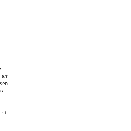
e
e am
ssen,
ns
ert.