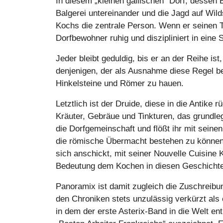
In diesem „kleinen gallischen“ Dorf, dessen 
Balgerei untereinander und die Jagd auf Wil
Kochs die zentrale Person. Wenn er seinen Top
Dorfbewohner ruhig und diszipliniert in eine 
Jeder bleibt geduldig, bis er an der Reihe i
denjenigen, der als Ausnahme diese Regel beg
Hinkelsteine und Römer zu hauen.
Letztlich ist der Druide, diese in die Antik
Kräuter, Gebräue und Tinkturen, das grundleg
die Dorfgemeinschaft und flößt ihr mit sein
die römische Übermacht bestehen zu können. Z
sich anschickt, mit seiner Nouvelle Cuisine
Bedeutung dem Kochen in diesen Geschicht
Panoramix ist damit zugleich die Zuschreibu
den Chroniken stets unzulässig verkürzt als 
in dem der erste Asterix-Band in die Welt e