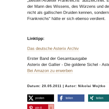
„Besten Arbeiter Frankreichs“ auszeichnet. Er 
der Mann des Wissens, des Würzens und der Z
nicht als gallischen Druiden kennen, sondern
Frankreichs“ hätte er sich ebenso verdient.
Linktipp:
Das deutsche Asterix Archiv
Erster Band der Gesamtausgabe
Asterix der Gallier - Die goldene Sichel - As
Bei Amazon zu erwerben
Datum: 20.05.2011
|
Autor:
Nikolai Wojtko
posten
teilen
teilen
pin it
0