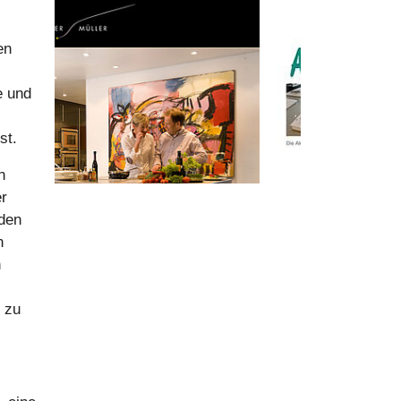
en
e und
st.
n
er
 den
n
h
 zu