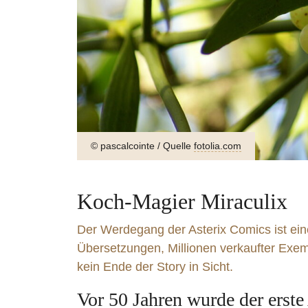
© milosluz / Quelle
fotolia.com
Koch-Magier Miraculix
Der Werdegang der Asterix Comics ist ein
Übersetzungen, Millionen verkaufter Exem
kein Ende der Story in Sicht.
Goldforelle | Kerbel | Blumenkohl | Hanf
Saiblingstatar
Vor 50 Jahren wurde der erste
weiter