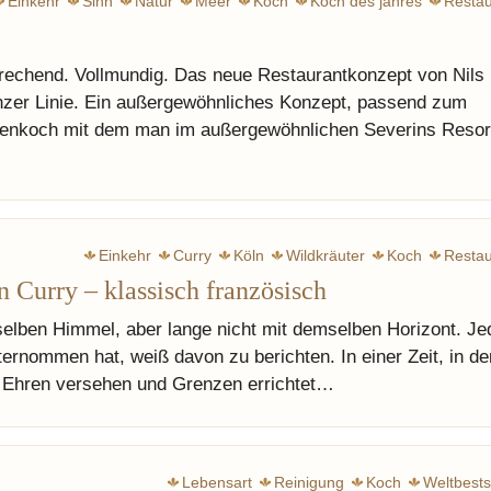
Einkehr
Sinn
Natur
Meer
Koch
Koch des jahres
Restau
prechend. Vollmundig. Das neue Restaurantkonzept von Nils
nzer Linie. Ein außergewöhnliches Konzept, passend zum
zenkoch mit dem man im außergewöhnlichen Severins Resor
Einkehr
Curry
Köln
Wildkräuter
Koch
Restau
Curry – klassisch französisch
selben Himmel, aber lange nicht mit demselben Horizont. Je
ternommen hat, weiß davon zu berichten. In einer Zeit, in de
n Ehren versehen und Grenzen errichtet…
Lebensart
Reinigung
Koch
Weltbests