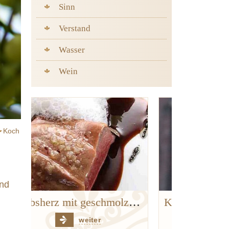
Sinn
Verstand
Wasser
Wein
Koch
und
Kalbsherz mit geschmolzener Gänseleber, Apfel, Sellerie und Trüffeln
Kartoffeln in Heu
weiter