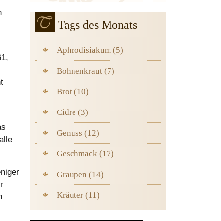
n
Tags des Monats
Aphrodisiakum (5)
61,
Bohnenkraut (7)
t
Brot (10)
Cidre (3)
as
Genuss (12)
alle
Geschmack (17)
eniger
Graupen (14)
r
Kräuter (11)
n