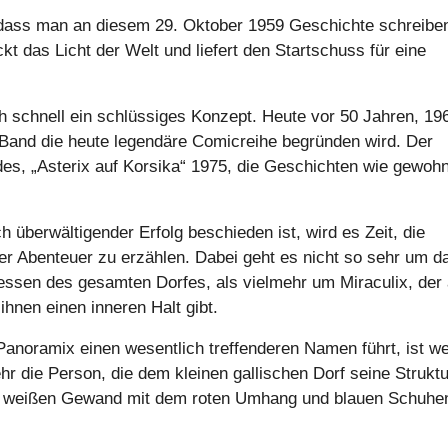
, dass man an diesem 29. Oktober 1959 Geschichte schreibe
kt das Licht der Welt und liefert den Startschuss für eine
 schnell ein schlüssiges Konzept. Heute vor 50 Jahren, 19
er Band die heute legendäre Comicreihe begründen wird. Der
des, „Asterix auf Korsika“ 1975, die Geschichten wie gewohn
überwältigender Erfolg beschieden ist, wird es Zeit, die
r Abenteuer zu erzählen. Dabei geht es nicht so sehr um d
ssen des gesamten Dorfes, als vielmehr um Miraculix, der 
ihnen einen inneren Halt gibt.
 Panoramix einen wesentlich treffenderen Namen führt, ist w
r die Person, die dem kleinen gallischen Dorf seine Struktu
einem weißen Gewand mit dem roten Umhang und blauen Schuhe