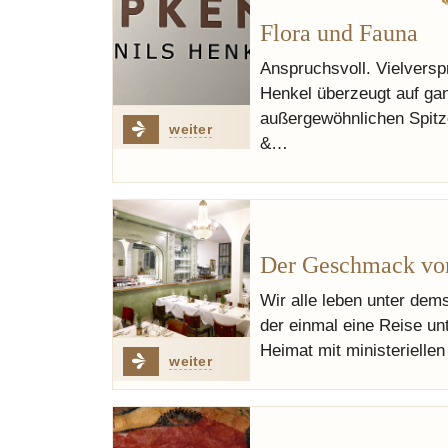
Flora und Fauna
Anspruchsvoll. Vielvers
Henkel überzeugt auf ga
außergewöhnlichen Spit
weiter
&…
Der Geschmack von 
Wir alle leben unter dem
der einmal eine Reise un
Heimat mit ministerielle
weiter