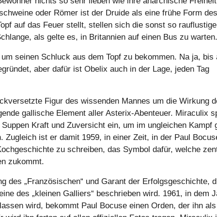
Bewohner nichts so sehr lieben wie ihre anarchische Freiheit
dschweine oder Römer ist der Druide als eine frühe Form de
f auf das Feuer stellt, stellen sich die sonst so rauflustig
Schlange, als gelte es, in Britannien auf einen Bus zu warten
st, um seinen Schluck aus dem Topf zu bekommen. Na ja, bis 
ründet, aber dafür ist Obelix auch in der Lage, jeden Tag
e rückversetzte Figur des wissenden Mannes um die Wirkung d
ende gallische Element aller Asterix-Abenteuer. Miraculix s
en Suppen Kraft und Zuversicht ein, um im ungleichen Kampf
ugleich ist er damit 1959, in einer Zeit, in der Paul Bocus
 Kochgeschichte zu schreiben, das Symbol dafür, welche zen
en zukommt.
ng des „Französischen“ und Garant der Erfolgsgeschichte, di
eine des „kleinen Galliers“ beschrieben wird. 1961, in dem J
ntlassen wird, bekommt Paul Bocuse einen Orden, der ihn als