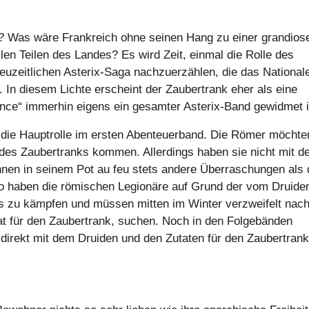
? Was wäre Frankreich ohne seinen Hang zu einer grandios
en Teilen des Landes? Es wird Zeit, einmal die Rolle des
uzeitlichen Asterix-Saga nachzuerzählen, die das National
In diesem Lichte erscheint der Zaubertrank eher als eine
rance“ immerhin eigens ein gesamter Asterix-Band gewidmet i
ix die Hauptrolle im ersten Abenteuerband. Die Römer möchte
 des Zaubertranks kommen. Allerdings haben sie nicht mit d
hnen in seinem Pot au feu stets andere Überraschungen als
o haben die römischen Legionäre auf Grund der vom Druide
 zu kämpfen und müssen mitten im Winter verzweifelt nac
at für den Zaubertrank, suchen. Noch in den Folgebänden
 direkt mit dem Druiden und den Zutaten für den Zaubertrank