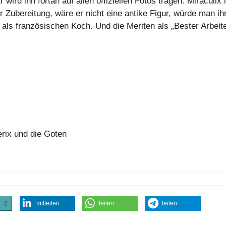
wird ihn fortan auf allen offiziellen Fotos tragen. Miraculix i
ubereitung, wäre er nicht eine antike Figur, würde man ih
 als französischen Koch. Und die Meriten als „Bester Arbeit
terix und die Goten
mitteilen
teilen
teilen
0