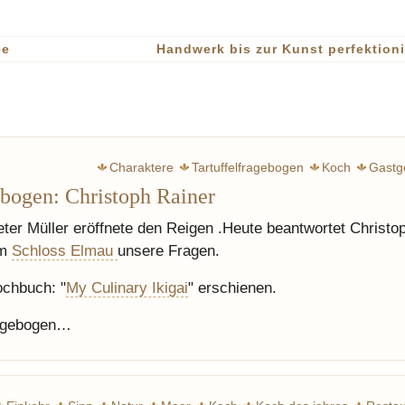
ee
Handwerk bis zur Kunst perfektion
Charaktere
Tartuffelfragebogen
Koch
Gastg
ebogen: Christoph Rainer
ieter Müller eröffnete den Reigen .Heute beantwortet Christo
im
Schloss Elmau
unsere Fragen.
ochbuch: "
My Culinary Ikigai
" erschienen.
ragebogen…