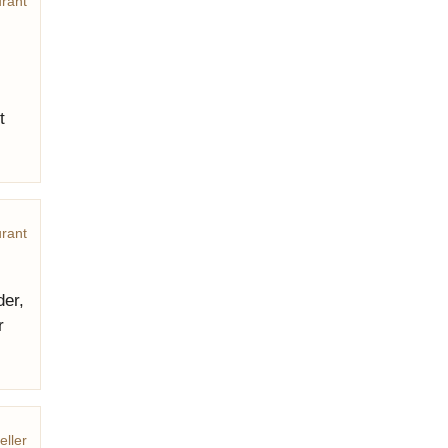
rant
t
rant
der,
r
eller