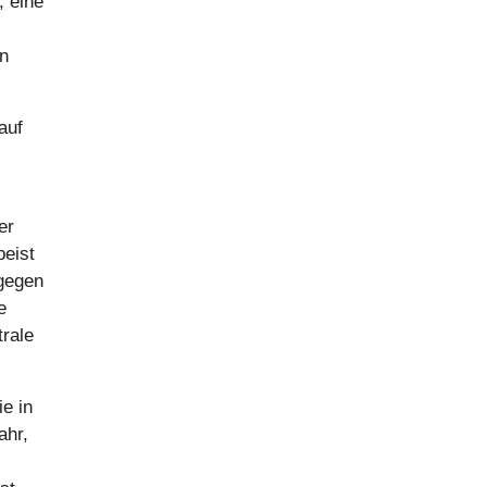
, eine
s
en
.
auf
er
peist
 gegen
e
trale
e in
ahr,