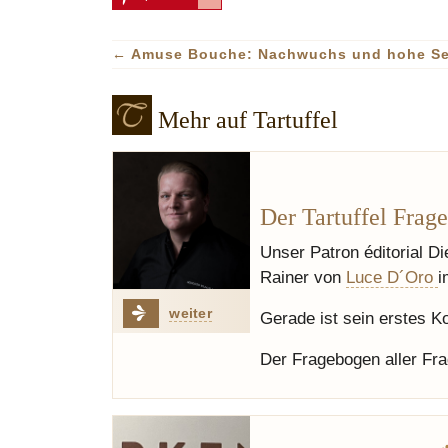
←
Amuse Bouche: Nachwuchs und hohe S
Mehr auf Tartuffel
Der Tartuffel Frag
Unser Patron éditorial D
Rainer von
Luce D´Oro
weiter
Gerade ist sein erstes K
Der Fragebogen aller F