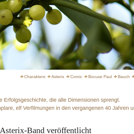
Charaktere
Asterix
Comic
Bocuse Paul
Bauch
e Erfolgsgeschichte, die alle Dimensionen sprengt.
plare, elf Verfilmungen in den vergangenen 40 Jahren 
Auf den Spuren der Bergischen Küchenklassiker
 Asterix-Band veröffentlicht
weiter
weiter