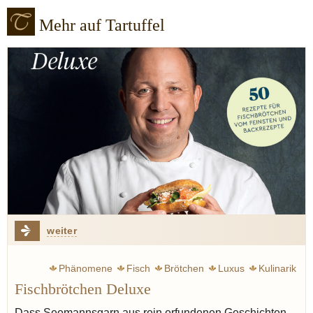
Mehr auf Tartuffel
weiter
Phänomene
Fisch
Brötchen
Luxus
Kulinarik
Fischbrötchen Deluxe
Dass Seemannsgarn aus rein erfundenen Geschichten