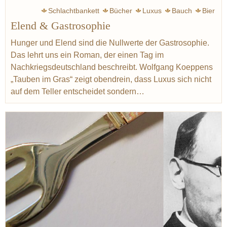
Schlachtbankett
Bücher
Luxus
Bauch
Bier
Elend & Gastrosophie
Deutschland
Elend
Krieg
Gin
Cognac
Schnaps
Wodka
Steckrübe
Graupen
Hunger und Elend sind die Nullwerte der Gastrosophie.
Das lehrt uns ein Roman, der einen Tag im
Nachkriegsdeutschland beschreibt. Wolfgang Koeppens
„Tauben im Gras“ zeigt obendrein, dass Luxus sich nicht
auf dem Teller entscheidet sondern…