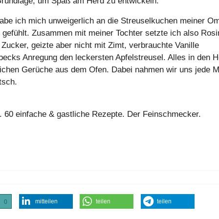
 Grundlage, um Spaß am Herd zu entwickeln.
habe ich mich unweigerlich an die Streuselkuchen meiner O
 gefühlt. Zusammen mit meiner Tochter setzte ich also Ros
 Zucker, geizte aber nicht mit Zimt, verbrauchte Vanille
becks Anregung den leckersten Apfelstreusel. Alles in den H
rlichen Gerüche aus dem Ofen. Dabei nahmen wir uns jede 
tsch.
 60 einfache & gastliche Rezepte. Der Feinschmecker.
mitteilen
teilen
teilen
0