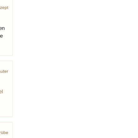
zept
en
le
äuter
el
n
rübe