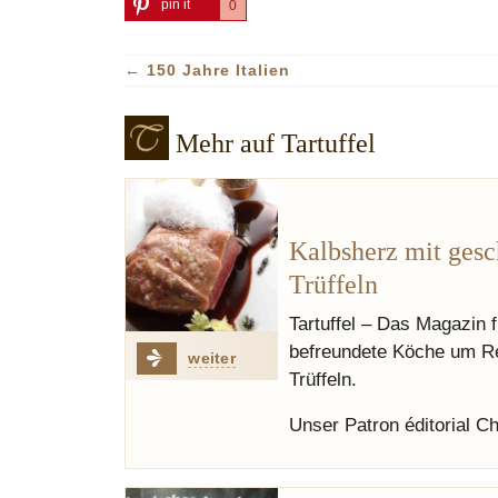
pin it
0
←
150 Jahre Italien
Mehr auf Tartuffel
Kalbsherz mit gesc
Trüffeln
Tartuffel – Das Magazin 
befreundete Köche um Rez
weiter
Trüffeln.
Unser Patron éditorial C