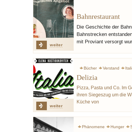
Bahnrestaurant
Die Geschichte der Bahn 
Bahnstrecken entstanden
mit Proviant versorgt wur
weiter
Bücher
Verstand
Ital
Delizia
Pizza, Pasta und Co. Im G
ihren Siegeszug um die Wel
Küche von
weiter
Phänomene
Hunger