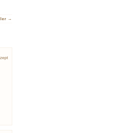
ller
→
zept