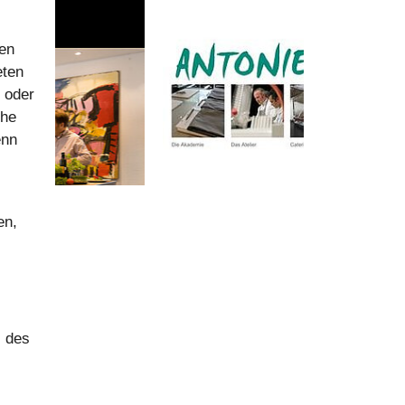
nen
eten
 oder
che
enn
en,
s des