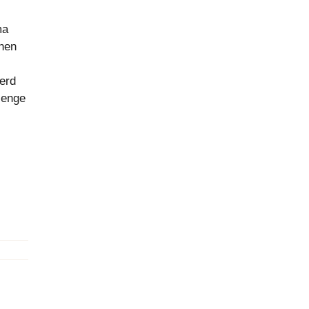
ma
inen
erd
Menge