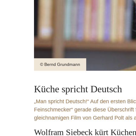
© Bernd Grundmann
Küche spricht Deutsch
„Man spricht Deutsch!“ Auf den ersten Blick
Feinschmecker“ gerade diese Überschrift fü
gleichnamigen Film von Gerhard Polt als
Goldforelle | Kerbel | Blumenkohl | Hanf
Saiblingstatar
Wolfram Siebeck kürt Küchen
weiter