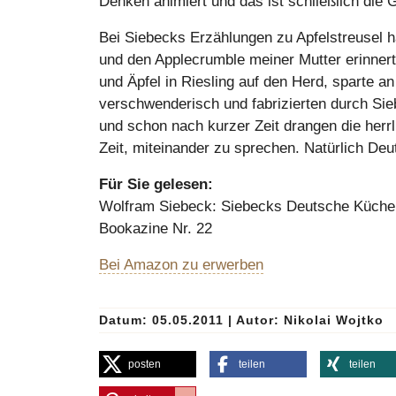
Denken animiert und das ist schließlich die
Bei Siebecks Erzählungen zu Apfelstreusel 
und den Applecrumble meiner Mutter erinnert
und Äpfel in Riesling auf den Herd, sparte an
verschwenderisch und fabrizierten durch Sie
und schon nach kurzer Zeit drangen die her
Zeit, miteinander zu sprechen. Natürlich Deu
Für Sie gelesen:
Wolfram Siebeck: Siebecks Deutsche Küche.
Bookazine Nr. 22
Bei Amazon zu erwerben
Datum: 05.05.2011
|
Autor:
Nikolai Wojtko
posten
teilen
teilen