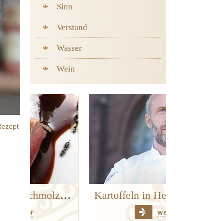
Sinn
Verstand
Wasser
Wein
Rezept
Kalbsherz mit geschmolzener Gänseleber, Apfel, Sellerie und Trüffeln
Kartoffeln in Heu
weiter