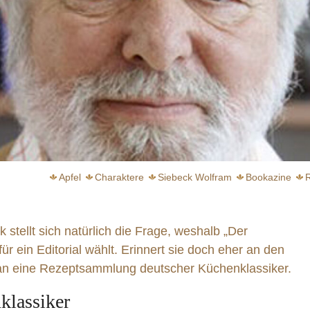
Apfel
Charaktere
Siebeck Wolfram
Bookazine
 stellt sich natürlich die Frage, weshalb „Der
r ein Editorial wählt. Erinnert sie doch eher an den
 an eine Rezeptsammlung deutscher Küchenklassiker.
Auf den Spuren der Bergischen Küchenklassiker
klassiker
weiter
weiter