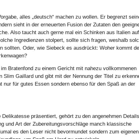
Vorgabe, alles „deutsch“ machen zu wollen. Er begrenzt sei
ndern sieht in der erneuerten Fusion der Zutaten den geeign
e. Also taucht auch gerne mal ein Schinken aus Italien auf
lche Ingredienzen stolpert, sollte sich fragen, weshalb sol
n sollten. Oder, wie Siebeck es ausdrückt: Woher kommt d
arkenwagen?
im Bratenfond zu einem Gericht mit nahezu vollkommenen
n Slim Gaillard und gibt mit der Nennung der Titel zu erkenn
icht nur für gutes Essen sondern ebenso für den Spaß an der
e Delikatesse präsentiert, gehört zu den angenehmen Detail
g und Art der Zubereitungsvorschläge manch klassische
Zumal es den Leser nicht bevormundet sondern zum eigenen