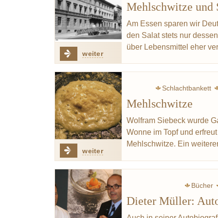
Mehlschwitze und 
Sabbat
Am Essen sparen wir Deuts
den Salat stets nur desse
über Lebensmittel eher ve
weiter
Schlachtbankett
Mehlschwitze
Eintopf
Butter
Wolfram Siebeck wurde Gas
Wonne im Topf und erfreut
Mehlschwitze. Ein weiter
weiter
Bücher
Dieter Müller: Aut
Auch in seiner Autobiograf