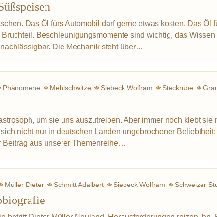
Süßspeisen
Gemüse
Kräuter
Graupen
Weltkrieg
Drittes Reich
Lage
chen. Das Öl fürs Automobil darf gerne etwas kosten. Das Öl f
n Bruchteil. Beschleunigungsmomente sind wichtig, das Wissen
rnachlässigbar. Die Mechanik steht über…
Phänomene
Mehlschwitze
Siebeck Wolfram
Steckrübe
Gra
Erdbeere
Point Fernand
Bocuse Paul
Varenne françois-pierre 
Spargel
Drittes 
trosoph, um sie uns auszutreiben. Aber immer noch klebt sie 
 sich nicht nur in deutschen Landen ungebrochener Beliebtheit:
er Beitrag aus unserer Themenreihe…
Müller Dieter
Schmitt Adalbert
Siebeck Wolfram
Schweizer St
obiografie
ie betritt Dieter Müller Neuland. Herausforderungen reizen ihn. 