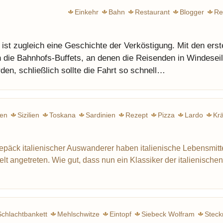
Einkehr
Bahn
Restaurant
Blogger
Re
ist zugleich eine Geschichte der Verköstigung. Mit den erst
 die Bahnhofs-Buffets, an denen die Reisenden in Windesei
den, schließlich sollte die Fahrt so schnell…
ien
Sizilien
Toskana
Sardinien
Rezept
Pizza
Lardo
Kr
epäck italienischer Auswanderer haben italienische Lebensmitt
t angetreten. Wie gut, dass nun ein Klassiker der italienische
Schlachtbankett
Mehlschwitze
Eintopf
Siebeck Wolfram
Steck