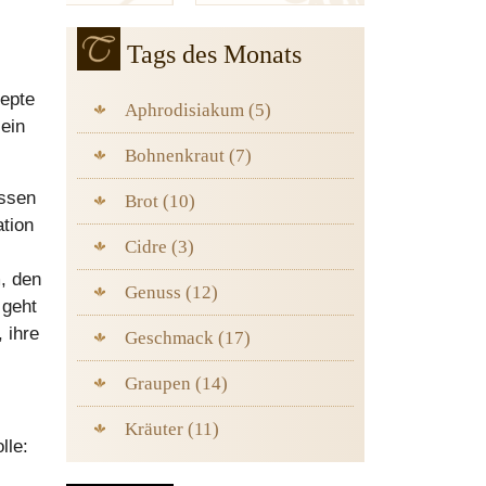
Tags des Monats
zepte
Aphrodisiakum (5)
 ein
Bohnenkraut (7)
essen
Brot (10)
ation
Cidre (3)
, den
Genuss (12)
 geht
 ihre
Geschmack (17)
Graupen (14)
Kräuter (11)
lle: