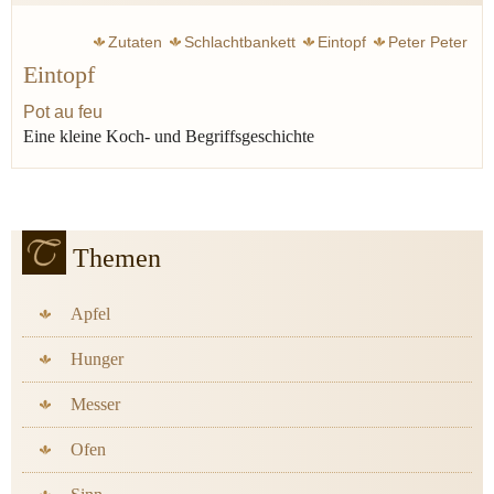
Zutaten
Schlachtbankett
Eintopf
Peter Peter
Eintopf
Jünger Ernst
Steckrübe
Grünkohl
Tscholent
Erbsen
Linsen
Kohl
Graupen
Brot
Lauch
Sellerie
Pot au feu
Eine kleine Koch- und Begriffsgeschichte
Speck
Wurst
Fleisch
Cassoulet
Pot au feu
Topf
Rumfordsuppe
Kichererbse
Themen
Apfel
Hunger
Messer
Ofen