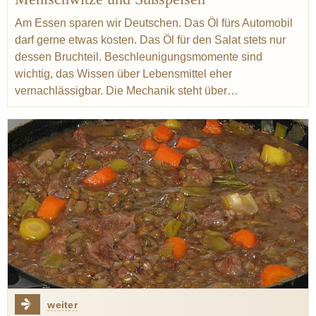
Gemüse
Kräuter
Graupen
Weltkrieg
Drittes Reich
Am Essen sparen wir Deutschen. Das Öl fürs Automobil
darf gerne etwas kosten. Das Öl für den Salat stets nur
Lagerung
dessen Bruchteil. Beschleunigungsmomente sind
wichtig, das Wissen über Lebensmittel eher
vernachlässigbar. Die Mechanik steht über…
weiter