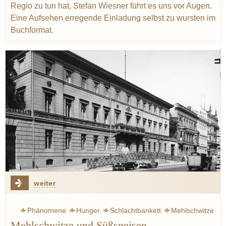
Regio zu tun hat, Stefan Wiesner führt es uns vor Augen.
Eine Aufsehen erregende Einladung selbst zu wursten im
Buchformat.
weiter
Phänomene
Hunger
Schlachtbankett
Mehlschwitze
Mehlschwitze und Süßspeisen
Eintopf
Siebeck Wolfram
Steckrübe
Sabbat