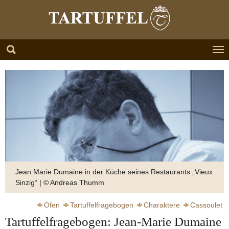
Zum Hauptinhalt springen
Skip to page footer
Jean Marie Dumaine in der Küche seines Restaurants „Vieux
Sinzig“ | © Andreas Thumm
Ofen
Tartuffelfragebogen
Charaktere
Cassoulet
Tartuffelfragebogen: Jean-Marie Dumaine
Vieux Sinzig
Pommeau
Champagner
Ahr
Kräuter