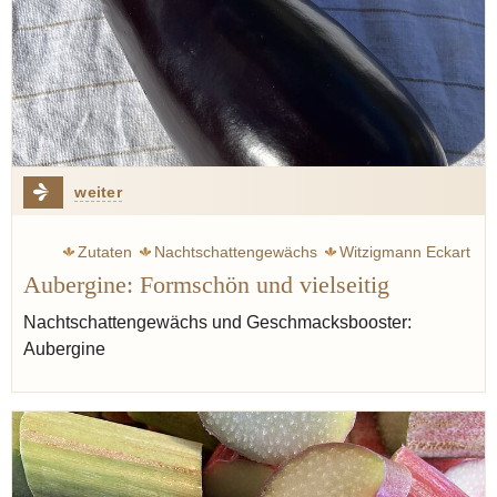
weiter
Zutaten
Nachtschattengewächs
Witzigmann Eckart
Aubergine: Formschön und vielseitig
Gemüse
Nachtschattengewächs und Geschmacksbooster:
Aubergine