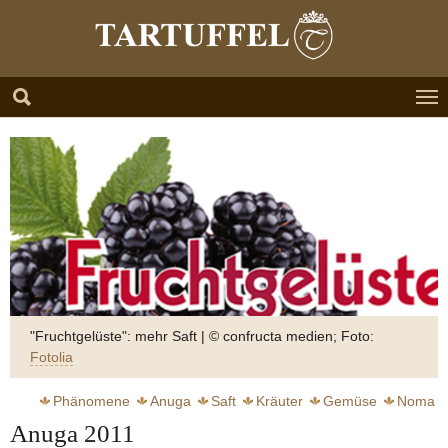
Zum Hauptinhalt springen
Skip to page footer
"Fruchtgelüste": mehr Saft | © confructa medien; Foto:
Fotolia
Phänomene
Anuga
Saft
Kräuter
Gemüse
Noma
Anuga 2011
Redzepi René
Waldmeister