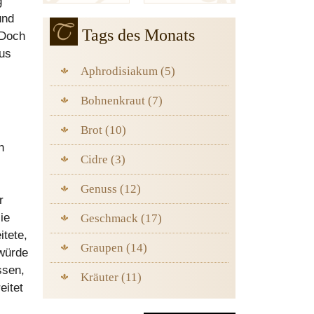
g
und
Tags des Monats
 Doch
aus
Aphrodisiakum (5)
Bohnenkraut (7)
Brot (10)
n
Cidre (3)
Genuss (12)
r
ie
Geschmack (17)
itete,
Graupen (14)
 würde
ssen,
Kräuter (11)
eitet