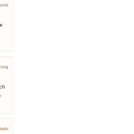
unst
e
rung
och
,
iseki