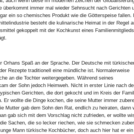
mat, auch wenn diese im modernen Zeichen der Globalisierun
lle überkommt immer mal wieder Sehnsucht nach Gerichten 
ar ein so chemisches Produkt wie die Götterspeise fallen.
telindustrie besteht die kulinarische Heimat in der Regel 
mittel gekoppelt mit der Kochkunst eines Familienmitglieds
gt.
 für Orhans Spaß an der Sprache. Der Deutsche mit türkische
der Rezepte traditionell eine mündliche ist. Normalerweise
üche an die Tochter weitergegeben. Während seines
am der Sohn jedoch Heimweh. Nicht in erster Linie nach de
ypischen Gerichten, die dort gekocht und im Kreis der Famil
Er wollte die Dinge kochen, die seine Mutter immer zubere
Die Mutter gab dem Sohn den Rat, endlich zu heiraten, dann
an gab sich mit dem Vorschlag nicht zufrieden, er wollte wi
e die Sachen, die so lecker riechen, wie sie schmecken zuber
 junge Mann türkische Kochbücher, doch auch hier hat er ein