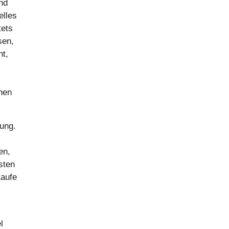
nd
elles
tets
sen,
nt,
chen
nung.
en,
sten
Laufe
l