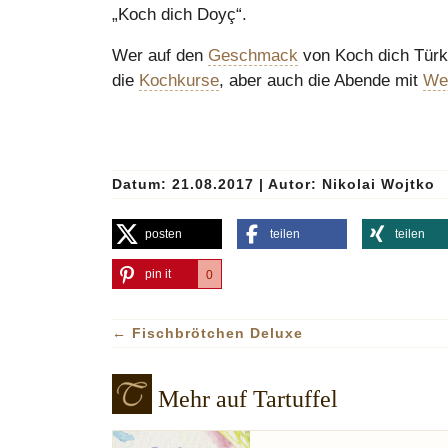
„Koch dich Doyç“.
Wer auf den
Geschmack
von Koch dich Türk
die
Kochkurse
, aber auch die Abende mit
We
Datum: 21.08.2017
|
Autor:
Nikolai Wojtko
posten
teilen
teilen
pin it
0
←
Fischbrötchen Deluxe
Mehr auf Tartuffel