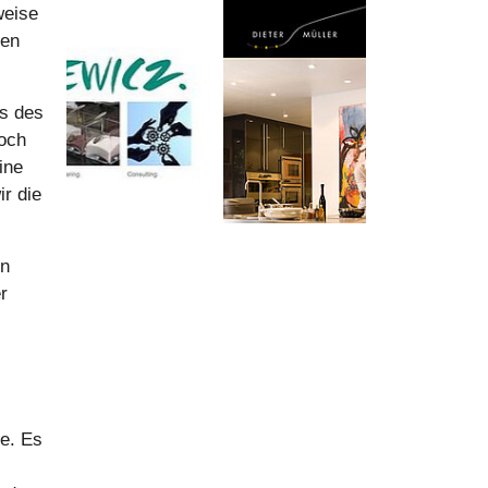
weise
hen
es des
noch
ine
r die
in
r
e. Es