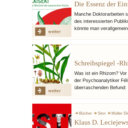
Die Essenz der Ein
Manche Doktorarbeiten s
des interessierten Publi
könnte man verallgemein
weiter
Schreibspiegel -Rh
Was ist ein Rhizom? Vor 
der Psychoanalytiker Fé
überraschenden Befund: D
weiter
Bücher
Sinn
Müller Di
Klaus D. Leciejews