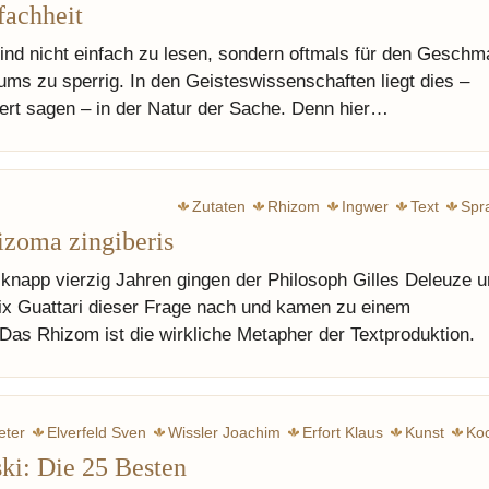
fachheit
ind nicht einfach zu lesen, sondern oftmals für den Gesch
kums zu sperrig. In den Geisteswissenschaften liegt dies –
ert sagen – in der Natur der Sache. Denn hier…
Zutaten
Rhizom
Ingwer
Text
Spr
izoma zingiberis
knapp vierzig Jahren gingen der Philosoph Gilles Deleuze 
lix Guattari dieser Frage nach und kamen zu einem
as Rhizom ist die wirkliche Metapher der Textproduktion.
eter
Elverfeld Sven
Wissler Joachim
Erfort Klaus
Kunst
Ko
ki: Die 25 Besten
Kreativität
Generationen
Avantg