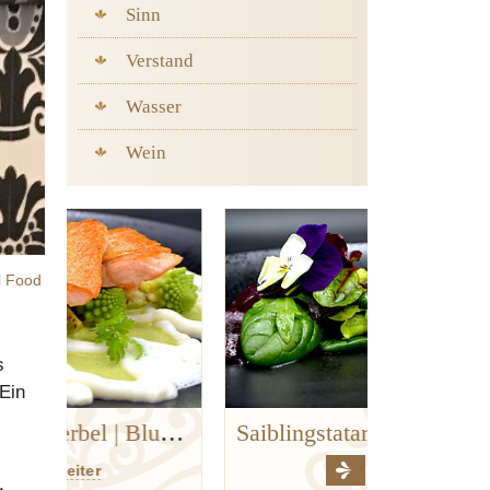
Sinn
Verstand
Wasser
Wein
l Food
s
Ein
Goldforelle | Kerbel | Blumenkohl | Hanf
Saiblingstatar
weiter