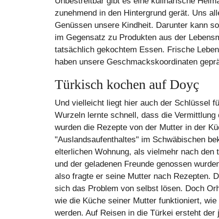
Unbestreitbar gibt es eine kulinarische Hei
zunehmend in den Hintergrund gerät. Uns a
Genüssen unsere Kindheit. Darunter kann sog
im Gegensatz zu Produkten aus der Lebensmit
tatsächlich gekochtem Essen. Frische Lebens
haben unsere Geschmackskoordinaten geprä
Türkisch kochen auf Doyç
Und vielleicht liegt hier auch der Schlüssel
Wurzeln lernte schnell, dass die Vermittlung 
wurden die Rezepte von der Mutter in der K
"Auslandsaufenthaltes" im Schwäbischen bek
elterlichen Wohnung, als vielmehr nach den t
und der geladenen Freunde genossen wurden. 
also fragte er seine Mutter nach Rezepten. 
sich das Problem von selbst lösen. Doch Orh
wie die Küche seiner Mutter funktioniert, wi
werden. Auf Reisen in die Türkei ersteht der