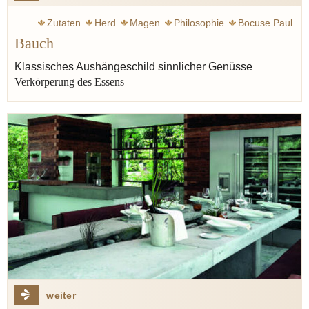
Zutaten
Herd
Magen
Philosophie
Bocuse Paul
Bauch
Elverfeld Sven
Wissler Joachim
Müller Dieter
Erfort Klaus
Klink Vincent
Linster Lea
Klassisches Aushängeschild sinnlicher Genüsse
Verkörperung des Essens
Balzac Honoré de
Point Fernand
New Yorker
Liebling A.J.
Geschmack
Genuss
Butter
weiter