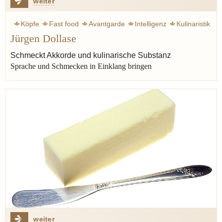
weiter
Köpfe
Fast food
Avantgarde
Intelligenz
Kulinaristik
Jürgen Dollase
Nova Regio
Kochuniversität
Zunge
Geschmack
Begriff
Ruhl Thomas
Thomas Ruhl
Schmeckt Akkorde und kulinarische Substanz
Sprache und Schmecken in Einklang bringen
weiter