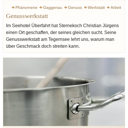
Phänomene
Gaggenau
Genuss
Werkstatt
Arbeit
Genusswerkstatt
Vilgis thomas
Geschmack
Jürgens Christian
Hotel
Im Seehotel Überfahrt hat Sternekoch Christian Jürgens
einen Ort geschaffen, der seines gleichen sucht. Seine
Genusswerkstatt am Tegernsee lehrt uns, warum man
über Geschmack doch streiten kann.