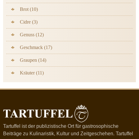
Brot (10)
Cidre (3)
Genuss (12)
Geschmack (17)
Graupen (14)
Kräuter (11)
Tartuffel ist der publizistische Ort für gastrosophische
Beiträge zu Kulinaristik, Kultur und Zeitgeschehen. Tartuffel