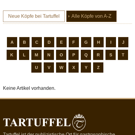
(current)
Neue Köpfe bei Tartuffel
Alle Köpfe von A-Z
A
B
C
D
E
F
G
H
I
J
K
L
M
N
O
P
Q
R
S
T
U
V
W
X
Y
Z
Keine Artikel vorhanden.
Tartuffel ist der publizistische Ort für gastrosophische