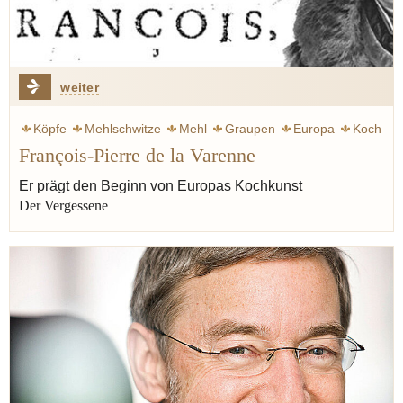
weiter
Köpfe
Mehlschwitze
Mehl
Graupen
Europa
Koch
François-Pierre de la Varenne
Kochkunst
Kulinarik
Mittelalter
Hamburg
Proust Marcel
Er prägt den Beginn von Europas Kochkunst
Der Vergessene