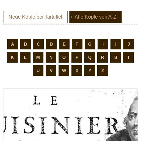
(current)
Neue Köpfe bei Tartuffel
Alle Köpfe von A-Z
A
B
C
D
E
F
G
H
I
J
K
L
M
N
O
P
Q
R
S
T
U
V
W
X
Y
Z