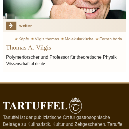
weiter
Köpfe
Vilgis thomas
Molekularküche
Ferran Adria
Thomas A. Vilgis
Appert Nicolas
Bergamotte
Küche
Polymerforscher und Professor für theoretische Physik
Wissenschaft al dente
Tartuffel ist der publizistische Ort für gastrosophische
Beiträge zu Kulinaristik, Kultur und Zeitgeschehen. Tartuffel