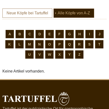
(current)
Neue Köpfe bei Tartuffel
Alle Köpfe von A-Z
A
B
C
D
E
F
G
H
I
J
K
L
M
N
O
P
Q
R
S
T
U
V
W
X
Y
Z
Keine Artikel vorhanden.
Tartuffel ist der publizistische Ort für gastrosophische