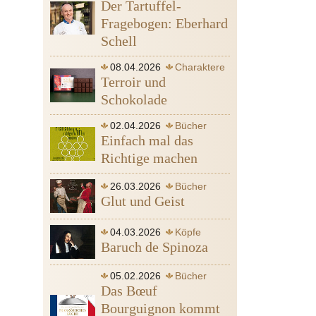
Der Tartuffel-
Fragebogen: Eberhard
Schell
08.04.2026
Charaktere
Terroir und
Bücher
Wein
Schokolade
02.04.2026
Bücher
Einfach mal das
Wein
Richtige machen
26.03.2026
Bücher
Glut und Geist
Ofen
04.03.2026
Köpfe
Baruch de Spinoza
Sinn
05.02.2026
Bücher
Spinoza Baruch de
Gott
Das Bœuf
Leidenschaft
Bourguignon kommt