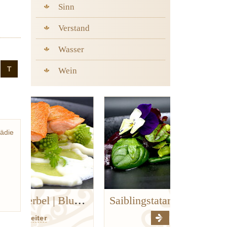
Sinn
Verstand
Wasser
T
Wein
ädie
nuel
de la
Goldforelle | Kerbel | Blumenkohl | Hanf
Saiblingstatar
weiter