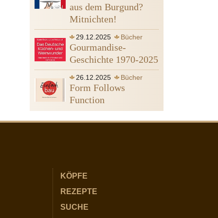
Heine Heinrich
Ägypten
aus dem Burgund?
Mitnichten!
29.12.2025
Bücher
Gourmandise-
Geschichte 1970-2025
26.12.2025
Bücher
Form Follows
Function
KÖPFE
REZEPTE
SUCHE