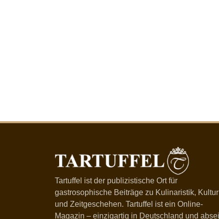
Tartuffel ist der publizistische Ort für
gastrosophische Beiträge zu Kulinaristik, Kultur
und Zeitgeschehen. Tartuffel ist ein Online-
Magazin – einzigartig in Deutschland und absei