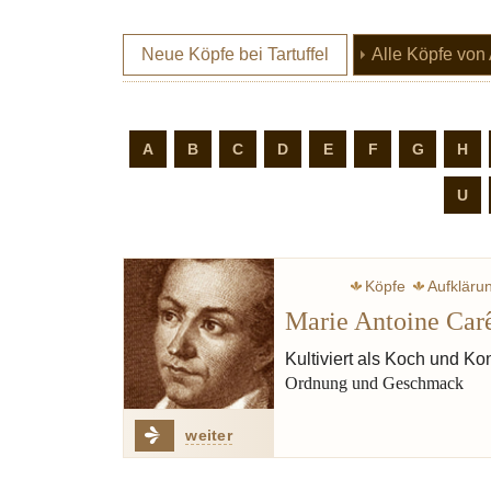
Neue Köpfe bei Tartuffel
Alle Köpfe von
A
B
C
D
E
F
G
H
U
Köpfe
Aufkläru
Marie Antoine Ca
Äst
Kultiviert als Koch und Ko
Ordnung und Geschmack
Zart s
weiter