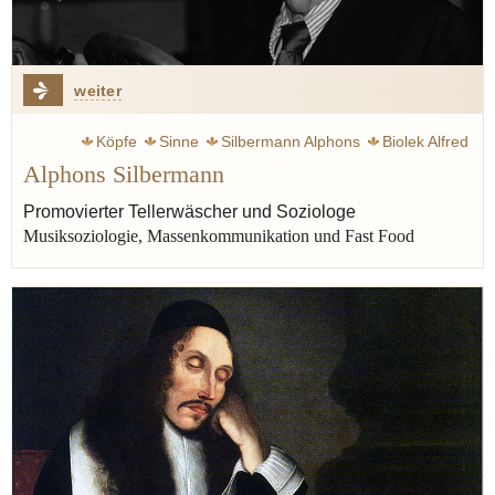
weiter
Köpfe
Sinne
Silbermann Alphons
Biolek Alfred
Alphons Silbermann
Fast food
Australien
Street food
Promovierter Tellerwäscher und Soziologe
Musiksoziologie, Massenkommunikation und Fast Food