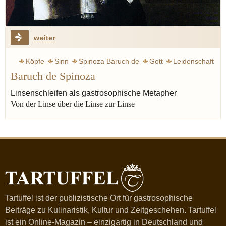
weiter
Köpfe
Sinn
Spinoza Baruch de
Gott
Leidenschaft
Baruch de Spinoza
Heine Heinrich
Ägypten
Linsenschleifen als gastrosophische Metapher
Von der Linse über die Linse zur Linse
Tartuffel ist der publizistische Ort für gastrosophische
Beiträge zu Kulinaristik, Kultur und Zeitgeschehen. Tartuffel
ist ein Online-Magazin – einzigartig in Deutschland und