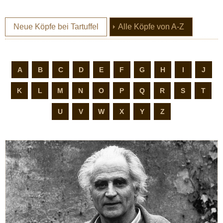
(current)
Neue Köpfe bei Tartuffel
Alle Köpfe von A-Z
A
B
C
D
E
F
G
H
I
J
K
L
M
N
O
P
Q
R
S
T
U
V
W
X
Y
Z