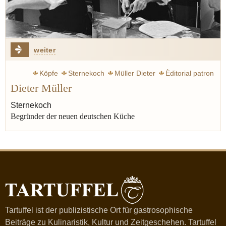
weiter
Köpfe
Sternekoch
Müller Dieter
Èditorial patron
Dieter Müller
Ruhl Thomas
Thomas Ruhl
Sternekoch
Begründer der neuen deutschen Küche
Tartuffel ist der publizistische Ort für gastrosophische
Beiträge zu Kulinaristik, Kultur und Zeitgeschehen. Tartuffel