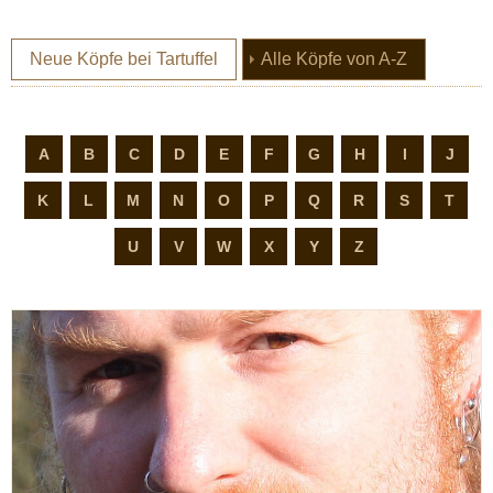
(current)
Neue Köpfe bei Tartuffel
Alle Köpfe von A-Z
A
B
C
D
E
F
G
H
I
J
K
L
M
N
O
P
Q
R
S
T
U
V
W
X
Y
Z