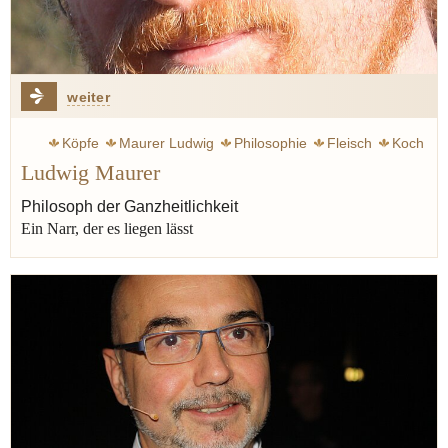
weiter
Köpfe
Maurer Ludwig
Philosophie
Fleisch
Koch
Ludwig Maurer
Wagyu
Stoi
Weinkeller
Philosoph der Ganzheitlichkeit
Ein Narr, der es liegen lässt