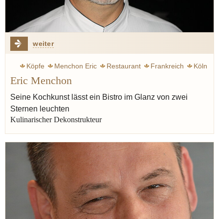
weiter
Köpfe
Menchon Eric
Restaurant
Frankreich
Köln
Eric Menchon
Dumaine, Jean-Marie
Birne
Butter
Dekonstrukteur
Seine Kochkunst lässt ein Bistro im Glanz von zwei
Sternen leuchten
Kulinarischer Dekonstrukteur