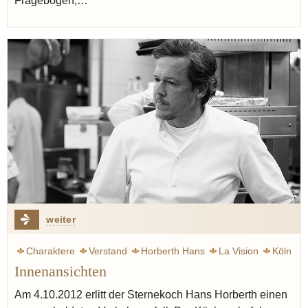
Fragebogen,…
weiter
Charaktere
Verstand
Horberth Hans
La Vision
Köln
Innenansichten
Koch
Leben
Chef-Sache
Ruhl Thomas
Am 4.10.2012 erlitt der Sternekoch Hans Horberth einen