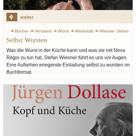
weiter
Bücher
Verstand
Wurst
Werkstatt
Wiesner Stefan
Selbst Wursten
Rössli
Pfeffer
Salz
Holz
Gold
Kräuter
Speck
Nova Regio
Elemente
Avantgarde
Fleisch
Was die Wurst in der Küche kann und was sie mit Nova
Regio zu tun hat, Stefan Wiesner führt es uns vor Augen.
Eine Aufsehen erregende Einladung selbst zu wursten im
Buchformat.