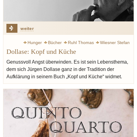
weiter
Hunger
Bücher
Ruhl Thomas
Wiesner Stefan
Dollase: Kopf und Küche
Menchon Eric
Wissler Joachim
Hümbs Christian
Mäeutik
Aufklärung
Bretagne
Normandie
Genussvoll Angst überwinden. Es ist sein Lebensthema,
dem sich Jürgen Dollase ganz in der Tradition der
Aufklärung in seinem Buch „Kopf und Küche“ widmet.