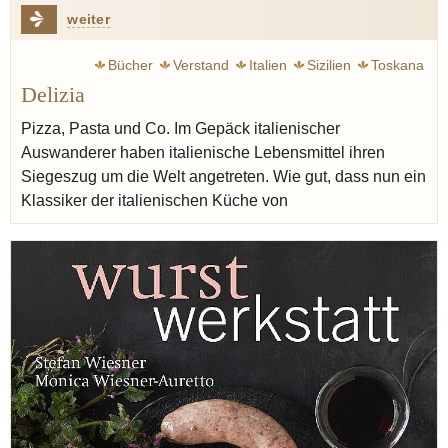
weiter
Bücher
Verstand
Italien
Sizilien
Toskana
Delizia
Sardinien
Rezept
Pizza
Lardo
Kräuter
Pizza, Pasta und Co. Im Gepäck italienischer
Auswanderer haben italienische Lebensmittel ihren
Siegeszug um die Welt angetreten. Wie gut, dass nun ein
Klassiker der italienischen Küche von