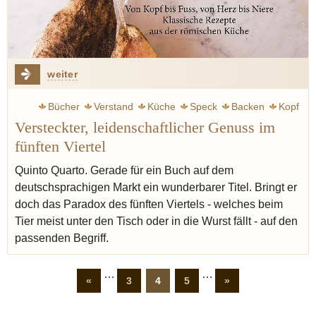
weiter
Bücher
Verstand
Küche
Speck
Backen
Kopf
Versteckter, leidenschaftlicher Genuss im
Herz
Magen
Wurst
Wiesner Stefan
Leber
Blut
fünften Viertel
Sammler
Quinto Quarto. Gerade für ein Buch auf dem
deutschsprachigen Markt ein wunderbarer Titel. Bringt er
doch das Paradox des fünften Viertels - welches beim
Tier meist unter den Tisch oder in die Wurst fällt - auf den
passenden Begriff.
…
…
«
3
4
5
»