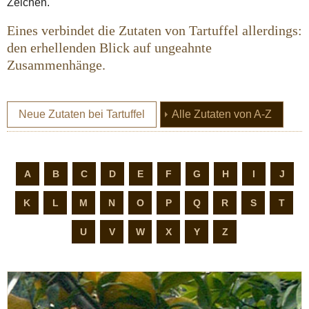
Zeichen.
Eines verbindet die Zutaten von Tartuffel allerdings:
den erhellenden Blick auf ungeahnte
Zusammenhänge.
(current
Neue Zutaten bei Tartuffel
Alle Zutaten von A-Z
A
B
C
D
E
F
G
H
I
J
K
L
M
N
O
P
Q
R
S
T
U
V
W
X
Y
Z