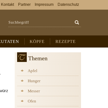
Kontakt
Partner
Impressum
Datenschutz
Suchbegriff
ZUTATEN
KÖPFE
REZEPTE
Themen
Apfel
r
Hunger
ewürz
Messer
Ofen