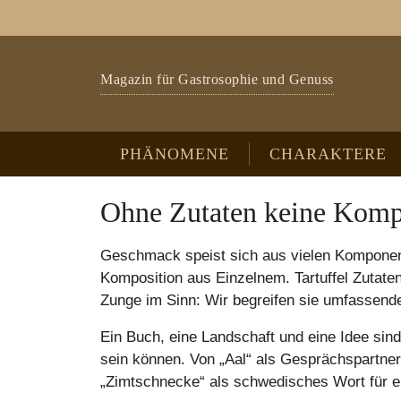
Zum Hauptinhalt springen
Skip to page footer
Magazin für Gastrosophie und Genuss
PHÄNOMENE
CHARAKTERE
Ohne Zutaten keine Komp
Geschmack speist sich aus vielen Komponen
Komposition aus Einzelnem. Tartuffel Zutat
Zunge im Sinn: Wir begreifen sie umfassende
Ein Buch, eine Landschaft und eine Idee sin
sein können. Von „Aal“ als Gesprächspartner
„Zimtschnecke“ als schwedisches Wort für e