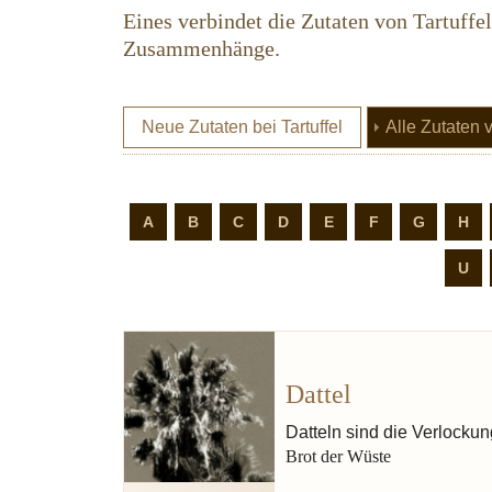
Eines verbindet die Zutaten von Tartuffe
Zusammenhänge.
Neue Zutaten bei Tartuffel
Alle Zutaten 
A
B
C
D
E
F
G
H
U
Dattel
Zart s
Datteln sind die Verlocku
Brot der Wüste