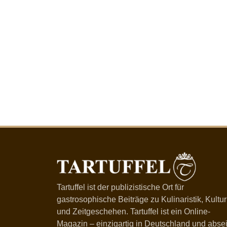
Tartuffel ist der publizistische Ort für
gastrosophische Beiträge zu Kulinaristik, Kultur
und Zeitgeschehen. Tartuffel ist ein Online-
Magazin – einzigartig in Deutschland und absei