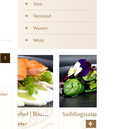
Sinn
Verstand
Wasser
Wein
T
cker
Goldforelle | Kerbel | Blumenkohl | Hanf
Saiblingstatar
weiter