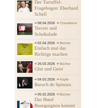
Der Tartuffel-
Fragebogen: Eberhard
Schell
08.04.2026
Charaktere
Terroir und
Bücher
Wein
Schokolade
02.04.2026
Bücher
Einfach mal das
Wein
Richtige machen
26.03.2026
Bücher
Glut und Geist
Ofen
04.03.2026
Köpfe
Baruch de Spinoza
Sinn
05.02.2026
Bücher
Spinoza Baruch de
Gott
Das Bœuf
Leidenschaft
Bourguignon kommt