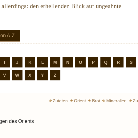
l allerdings: den erhellenden Blick auf ungeahnte
(current)
von A-Z
I
J
K
L
M
N
O
P
Q
R
S
V
W
X
Y
Z
Zutaten
Orient
Brot
Mineralien
Zu
chwebender Genuss
ngen des Orients
weiter
weiter