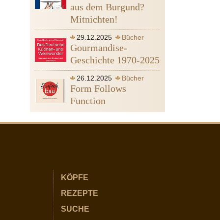
Heine Heinrich
Ägypten
aus dem Burgund?
Mitnichten!
29.12.2025
Bücher
Gourmandise-
Geschichte 1970-2025
26.12.2025
Bücher
Form Follows
Function
KÖPFE
REZEPTE
SUCHE