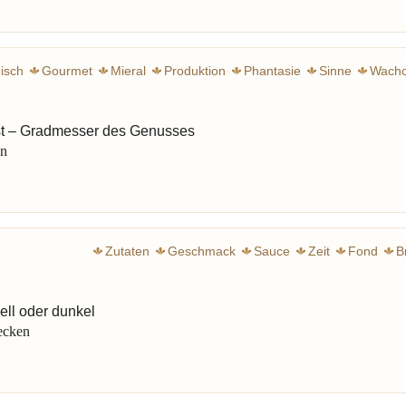
eisch
Gourmet
Mieral
Produktion
Phantasie
Sinne
Wacho
st – Gradmesser des Genusses
en
Zutaten
Geschmack
Sauce
Zeit
Fond
B
ell oder dunkel
ecken