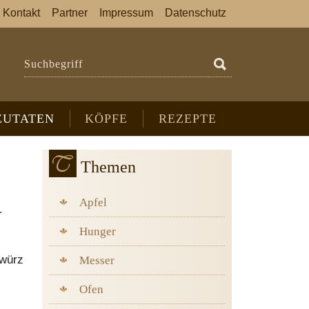
Kontakt
Partner
Impressum
Datenschutz
Suchbegriff
ZUTATEN
KÖPFE
REZEPTE
Themen
Apfel
r
Hunger
ewürz
Messer
Ofen