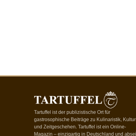
Tartuffel ist der publizistische Ort für
gastrosophische Beiträge zu Kulinaristik, Kultur
und Zeitgeschehen. Tartuffel ist ein Online-
Magazin – einzigartig in Deutschland und absei