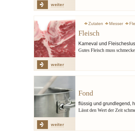
weiter
Zutaten
Messer
Fl
Fleisch
Karneval und Fleischeslu
Gutes Fleisch muss schmeck
weiter
Fond
flüssig und grundlegend, h
Lässt den Wert der Zeit schm
weiter