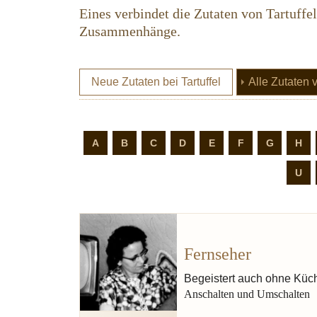
Eines verbindet die Zutaten von Tartuffe
Zusammenhänge.
Neue Zutaten bei Tartuffel
Alle Zutaten 
A
B
C
D
E
F
G
H
U
Fernseher
Zart s
Begeistert auch ohne Küc
Anschalten und Umschalten