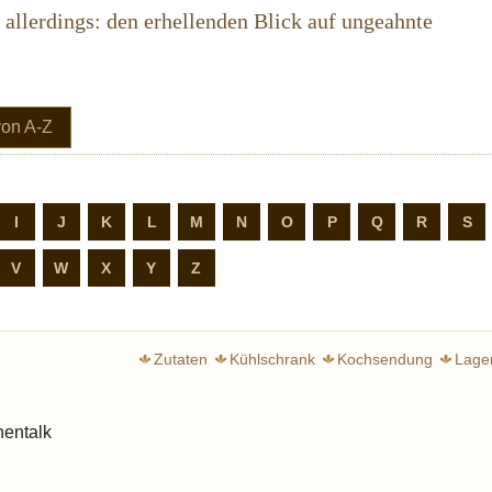
l allerdings: den erhellenden Blick auf ungeahnte
(current)
von A-Z
I
J
K
L
M
N
O
P
Q
R
S
V
W
X
Y
Z
Zutaten
Kühlschrank
Kochsendung
Lage
chwebender Genuss
hentalk
weiter
weiter