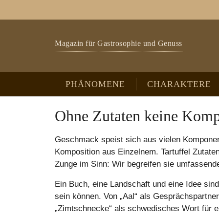
Zum Hauptinhalt springen
Skip to page footer
Magazin für Gastrosophie und Genuss
PHÄNOMENE
CHARAKTERE
Ohne Zutaten keine Komp
Geschmack speist sich aus vielen Komponen
Komposition aus Einzelnem. Tartuffel Zutat
Zunge im Sinn: Wir begreifen sie umfassende
Ein Buch, eine Landschaft und eine Idee sin
sein können. Von „Aal“ als Gesprächspartner
„Zimtschnecke“ als schwedisches Wort für e