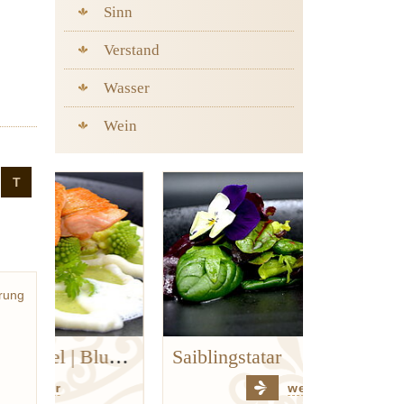
Sinn
Verstand
Wasser
Wein
T
rung
Goldforelle | Kerbel | Blumenkohl | Hanf
Saiblingstatar
weiter