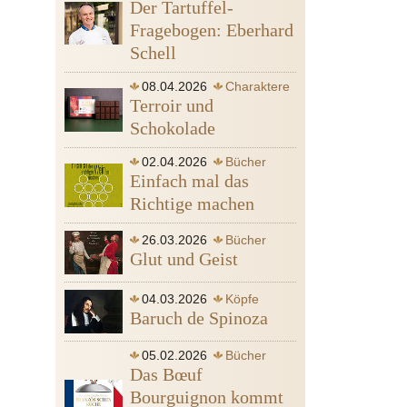
Der Tartuffel-
Fragebogen: Eberhard
Schell
08.04.2026
Charaktere
Terroir und
Bücher
Wein
Schokolade
02.04.2026
Bücher
Einfach mal das
Wein
Richtige machen
26.03.2026
Bücher
Glut und Geist
Ofen
04.03.2026
Köpfe
Baruch de Spinoza
Sinn
05.02.2026
Bücher
Spinoza Baruch de
Gott
Das Bœuf
Leidenschaft
Bourguignon kommt