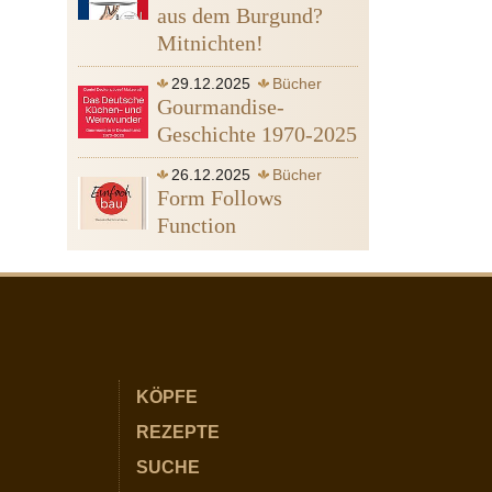
Heine Heinrich
Ägypten
aus dem Burgund?
Mitnichten!
29.12.2025
Bücher
Gourmandise-
Geschichte 1970-2025
26.12.2025
Bücher
Form Follows
Function
KÖPFE
REZEPTE
SUCHE