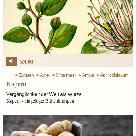
weiter
Zutaten
Apfel
Mittelmeer
Antike
Aphrodisiakum
Kapern
Bibel
Tapa
Königsberg
Welt
Tapenade
Salat
Mayonnaise
Senf
Heilmittel
Kapern
Vergänglichkeit der Welt als Würze
Kapern - eingelegte Blütenknospen