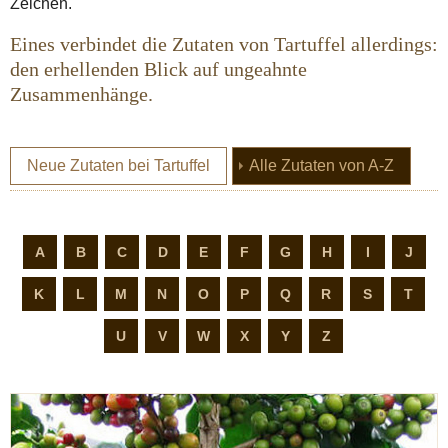
Zeichen.
Eines verbindet die Zutaten von Tartuffel allerdings:
den erhellenden Blick auf ungeahnte
Zusammenhänge.
(current
Neue Zutaten bei Tartuffel
Alle Zutaten von A-Z
A
B
C
D
E
F
G
H
I
J
K
L
M
N
O
P
Q
R
S
T
U
V
W
X
Y
Z