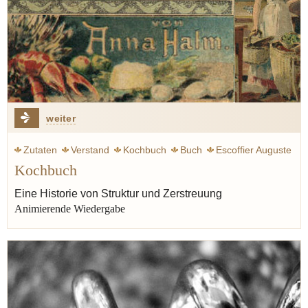
weiter
Zutaten
Verstand
Kochbuch
Buch
Escoffier Auguste
Kochbuch
Carême Marie-Antoine
Koch
Struktur
Franz Keller
Artusi Pellegrino
Kinder
Eine Historie von Struktur und Zerstreuung
Animierende Wiedergabe