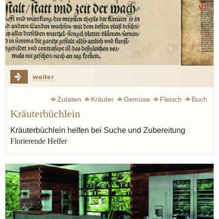
weiter
Zutaten
Kräuter
Gemüse
Fleisch
Buch
Kräuterbüchlein
Geschichte
Geschmack
Mineralien
Drogen
Bild
Wort
Sprache
Papst
Dumaine, Jean-Marie
Kräuterbüchlein helfen bei Suche und Zubereitung
Florierende Helfer
Heilmittel