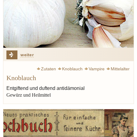
weiter
Zutaten
Knoblauch
Vampire
Mittelalter
Knoblauch
Aphrodisiakum
Fermentation
Lauch
Dracula
Zwiebel
Entgiftend und duftend antidämonial
Gewürz und Heilmittel