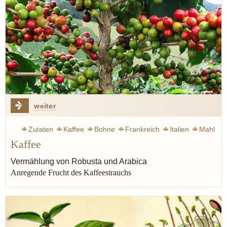
weiter
Zutaten
Kaffee
Bohne
Frankreich
Italien
Mahl
Kaffee
Genuss
Glas
Milch
Balzac Honoré de
Vermählung von Robusta und Arabica
Anregende Frucht des Kaffeestrauchs