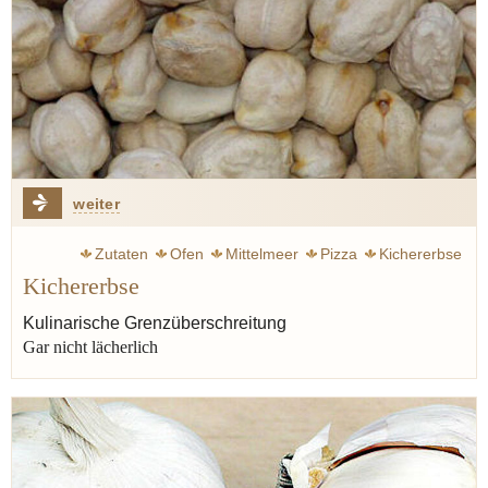
weiter
Zutaten
Ofen
Mittelmeer
Pizza
Kichererbse
Kichererbse
Orient
Eintopf
Suppe
Sizilien
Italien
Frankreich
Kulinarische Grenzüberschreitung
Gar nicht lächerlich