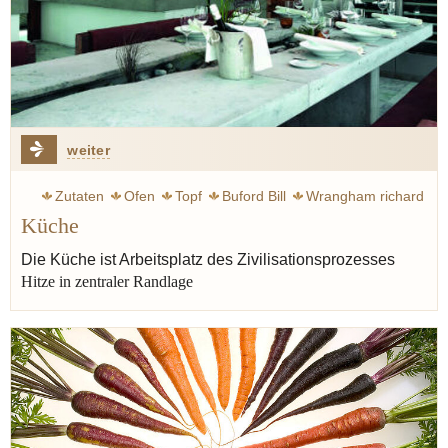
weiter
Zutaten
Ofen
Topf
Buford Bill
Wrangham richard
Küche
Feuer
Koch
Herd
Gaggenau
Lévi-Strauss Claude
Grill
Ursprung
Roh
Kühlschrank
Gabel
Xanthan
Die Küche ist Arbeitsplatz des Zivilisationsprozesses
Hitze in zentraler Randlage
Küche