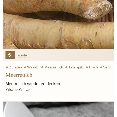
weiter
Zutaten
Wasabi
Meerrettich
Tafelspitz
Fisch
Senf
Meerrettich
Sashimi
Sushi
Zitrone
Rübstiel
Meerrettich wieder entdecken
Frische Würze