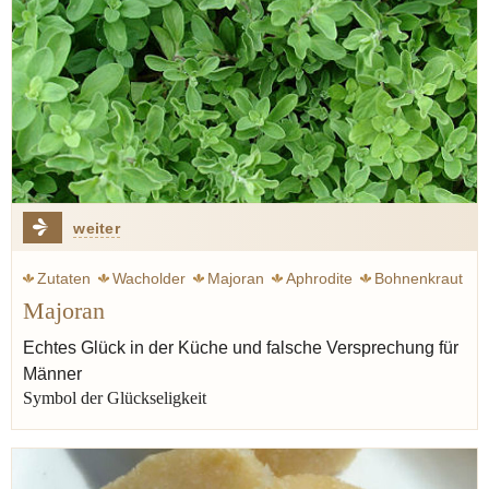
weiter
Zutaten
Wacholder
Majoran
Aphrodite
Bohnenkraut
Majoran
Thymian
Wurst
Braten
Kutteln
Lippenblütler
Oregano
Liebe
Echtes Glück in der Küche und falsche Versprechung für
Männer
Symbol der Glückseligkeit