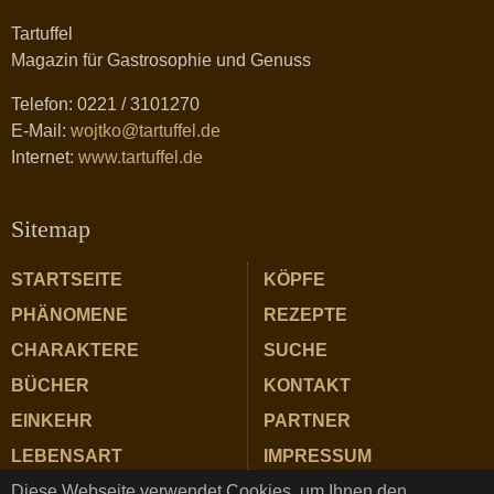
Tartuffel
Magazin für Gastrosophie und Genuss
Telefon: 0221 / 3101270
E-Mail:
wojtko@tartuffel.de
Internet:
www.tartuffel.de
Sitemap
STARTSEITE
KÖPFE
PHÄNOMENE
REZEPTE
CHARAKTERE
SUCHE
BÜCHER
KONTAKT
EINKEHR
PARTNER
LEBENSART
IMPRESSUM
Diese Webseite verwendet Cookies, um Ihnen den
ZUTATEN
DATENSCHUTZ