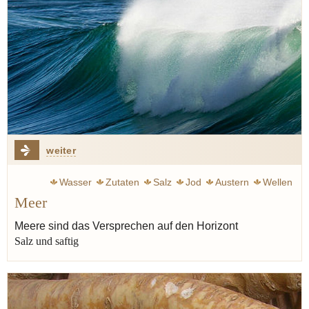
weiter
Wasser
Zutaten
Salz
Jod
Austern
Wellen
Meer
Meere sind das Versprechen auf den Horizont
Salz und saftig