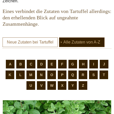
Zeichen.
Eines verbindet die Zutaten von Tartuffel allerdings:
den erhellenden Blick auf ungeahnte
Zusammenhänge.
(current
Neue Zutaten bei Tartuffel
Alle Zutaten von A-Z
A
B
C
D
E
F
G
H
I
J
K
L
M
N
O
P
Q
R
S
T
U
V
W
X
Y
Z