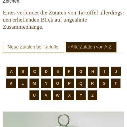
Zeichen.
Eines verbindet die Zutaten von Tartuffel allerdings:
den erhellenden Blick auf ungeahnte
Zusammenhänge.
(current
Neue Zutaten bei Tartuffel
Alle Zutaten von A-Z
A
B
C
D
E
F
G
H
I
J
K
L
M
N
O
P
Q
R
S
T
U
V
W
X
Y
Z