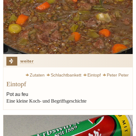
weiter
Zutaten
Schlachtbankett
Eintopf
Peter Peter
Eintopf
Jünger Ernst
Steckrübe
Grünkohl
Tscholent
Erbsen
Linsen
Kohl
Graupen
Brot
Lauch
Sellerie
Pot au feu
Eine kleine Koch- und Begriffsgeschichte
Speck
Wurst
Fleisch
Cassoulet
Pot au feu
Topf
Rumfordsuppe
Kichererbse