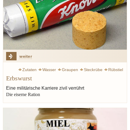
weiter
Zutaten
Wasser
Graupen
Steckrübe
Rübstiel
Erbswurst
Gulasch
Eintopf
Rumfordsuppe
Klemperer Victor
Speck
Erbswurst
Erbsen
Jünger Ernst
Krieg
Eine militärische Karriere zivil verrührt
Die eiserne Ration
Militär