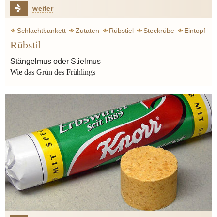
weiter
Schlachtbankett
Zutaten
Rübstiel
Steckrübe
Eintopf
Rübstil
Generationen
Rauke
Rübe
Senf
Stängelmus oder Stielmus
Wie das Grün des Frühlings