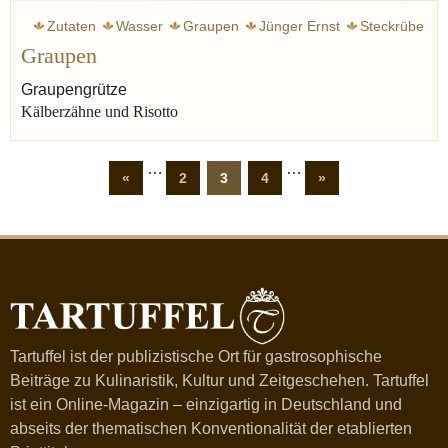
Zutaten
Wasser
Graupen
Jünger Ernst
Steckrübe
Graupen
Krieg
Winter
Eintopf
Brühe
Perlgraupen
Graupengrütze
Kälberzähne und Risotto
…
…
«
2
3
4
»
Tartuffel ist der publizistische Ort für gastrosophische
Beiträge zu Kulinaristik, Kultur und Zeitgeschehen. Tartuffel
ist ein Online-Magazin – einzigartig in Deutschland und
abseits der thematischen Konventionalität der etablierten