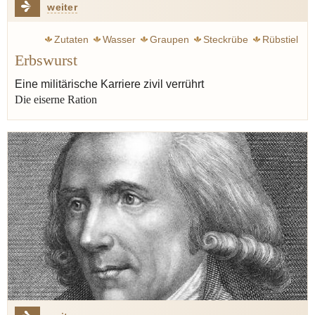
weiter
Zutaten
Wasser
Graupen
Steckrübe
Rübstiel
Erbswurst
Gulasch
Eintopf
Rumfordsuppe
Klemperer Victor
Speck
Erbswurst
Erbsen
Jünger Ernst
Krieg
Eine militärische Karriere zivil verrührt
Die eiserne Ration
Militär