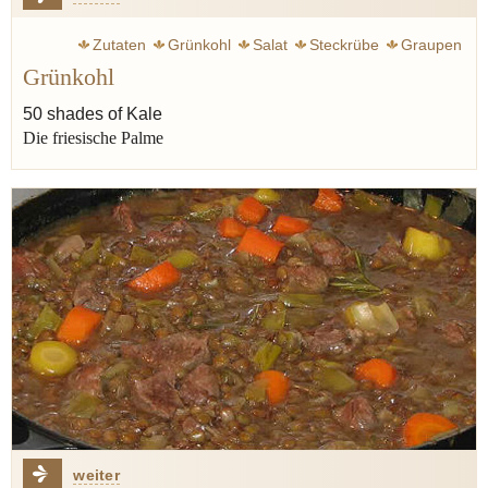
Zutaten
Grünkohl
Salat
Steckrübe
Graupen
Grünkohl
Eintopf
50 shades of Kale
Die friesische Palme
weiter