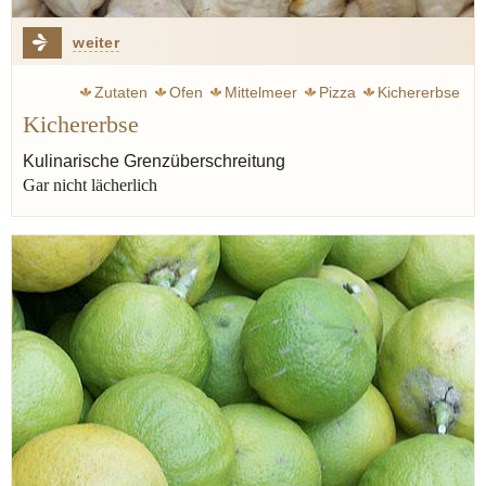
weiter
Zutaten
Ofen
Mittelmeer
Pizza
Kichererbse
Kichererbse
Orient
Eintopf
Suppe
Sizilien
Italien
Frankreich
Kulinarische Grenzüberschreitung
Gar nicht lächerlich