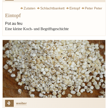
Zutaten
Schlachtbankett
Eintopf
Peter Peter
Eintopf
Jünger Ernst
Steckrübe
Grünkohl
Tscholent
Erbsen
Linsen
Kohl
Graupen
Brot
Lauch
Sellerie
Pot au feu
Eine kleine Koch- und Begriffsgeschichte
Speck
Wurst
Fleisch
Cassoulet
Pot au feu
Topf
Rumfordsuppe
Kichererbse
weiter