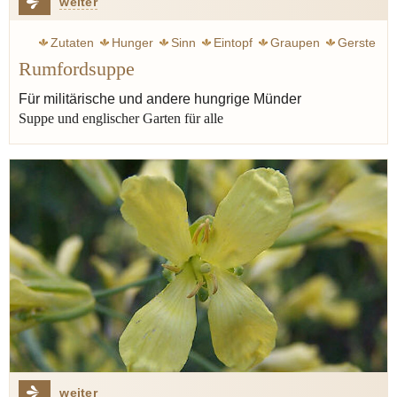
weiter
Zutaten
Hunger
Sinn
Eintopf
Graupen
Gerste
Rumfordsuppe
Erbsen
Heine Heinrich
Für militärische und andere hungrige Münder
Suppe und englischer Garten für alle
weiter