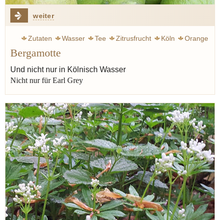
weiter
Zutaten
Wasser
Tee
Zitrusfrucht
Köln
Orange
Bergamotte
Zitrone
Öl
Cocktail
Vilgis thomas
Zitronatzitrone
Italien
Gin
Bergamotte
Und nicht nur in Kölnisch Wasser
Nicht nur für Earl Grey