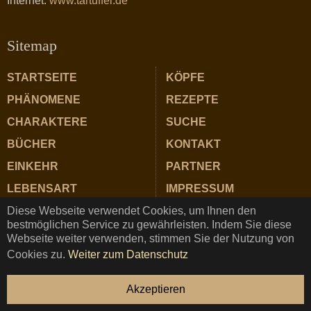
Internet:
www.tartuffel.de
Sitemap
STARTSEITE
KÖPFE
PHÄNOMENE
REZEPTE
CHARAKTERE
SUCHE
BÜCHER
KONTAKT
EINKEHR
PARTNER
LEBENSART
IMPRESSUM
Diese Webseite verwendet Cookies, um Ihnen den
ZUTATEN
DATENSCHUTZ
bestmöglichen Service zu gewährleisten. Indem Sie diese
Webseite weiter verwenden, stimmen Sie der Nutzung von
Cookies zu.
Weiter zum Datenschutz
TARTUFFEL © Copyright 2025 ★ Magazin für Gastrosophie
Akzeptieren
und Genuss