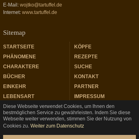
E-Mail:
wojtko@tartuffel.de
Internet:
www.tartuffel.de
Sitemap
STARTSEITE
KÖPFE
PHÄNOMENE
REZEPTE
CHARAKTERE
SUCHE
BÜCHER
KONTAKT
EINKEHR
PARTNER
LEBENSART
IMPRESSUM
Diese Webseite verwendet Cookies, um Ihnen den
ZUTATEN
DATENSCHUTZ
bestmöglichen Service zu gewährleisten. Indem Sie diese
Webseite weiter verwenden, stimmen Sie der Nutzung von
Cookies zu.
Weiter zum Datenschutz
TARTUFFEL © Copyright 2025 ★ Magazin für Gastrosophie