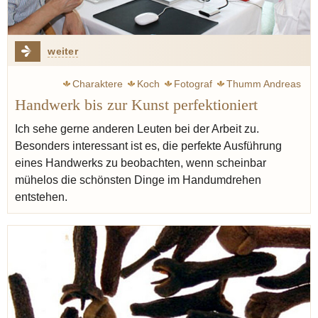
weiter
Charaktere
Koch
Fotograf
Thumm Andreas
Handwerk bis zur Kunst perfektioniert
Dumaine, Jean-Marie
Kunst
Fotografie
Sinzig
Ahr
Ich sehe gerne anderen Leuten bei der Arbeit zu.
Besonders interessant ist es, die perfekte Ausführung
eines Handwerks zu beobachten, wenn scheinbar
mühelos die schönsten Dinge im Handumdrehen
entstehen.