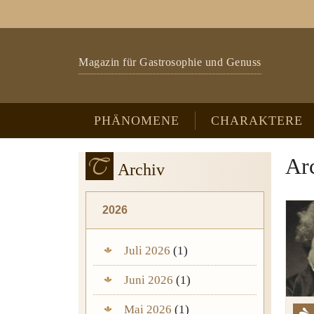
Zum Hauptinhalt springen
Skip to page footer
Magazin für Gastrosophie und Genuss
PHÄNOMENE
CHARAKTERE
Ar
Archiv
2026
Juli 2026
(1)
Juni 2026
(1)
Mai 2026
(1)