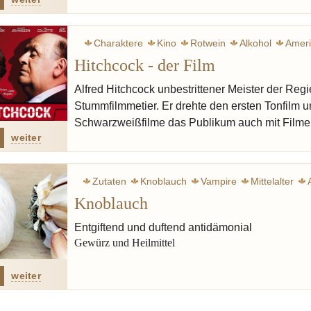
Charaktere
Kino
Rotwein
Alkohol
Amer
Hitchcock - der Film
Alfred Hitchcock unbestrittener Meister der Reg
Stummfilmmetier. Er drehte den ersten Tonfilm u
Schwarzweißfilme das Publikum auch mit Filmen
weiter
Zutaten
Knoblauch
Vampire
Mittelalter
Knoblauch
Entgiftend und duftend antidämonial
Gewürz und Heilmittel
weiter