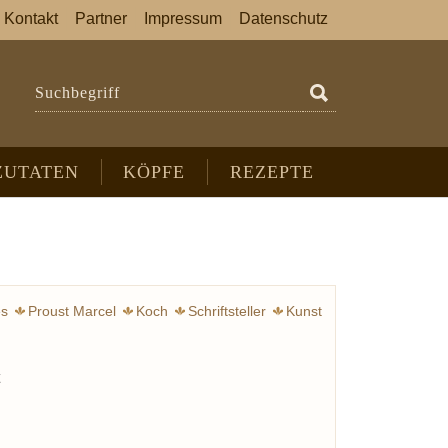
Kontakt
Partner
Impressum
Datenschutz
Suchbegriff
ZUTATEN
KÖPFE
REZEPTE
es
Proust Marcel
Koch
Schriftsteller
Kunst
g
Varenne françois-pierre de la
Appert Nicolas
t