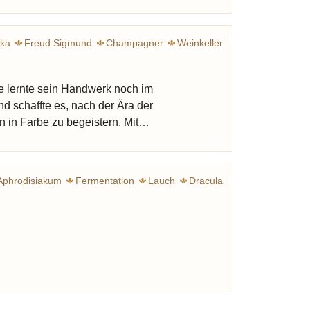
ika
Freud Sigmund
Champagner
Weinkeller
ie lernte sein Handwerk noch im
nd schaffte es, nach der Ära der
 in Farbe zu begeistern. Mit…
Aphrodisiakum
Fermentation
Lauch
Dracula
Zwiebel