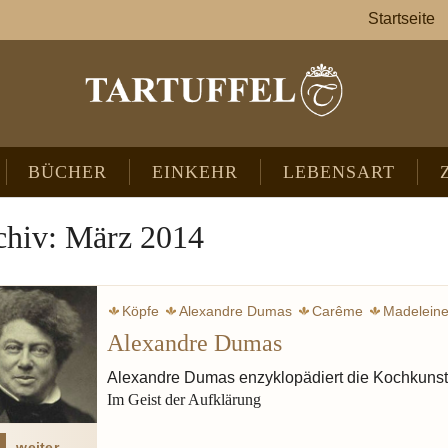
Startseite
BÜCHER
EINKEHR
LEBENSART
chiv: März 2014
Köpfe
Alexandre Dumas
Carême
Madelein
Alexandre Dumas
Combray
Zeit
Literatur
Aufklärun
Alexandre Dumas enzyklopädiert die Kochkuns
Im Geist der Aufklärung
weiter