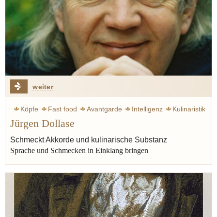
weiter
Köpfe
Fast food
Avantgarde
Intelligenz
Kulinaristik
Jürgen Dollase
Nova Regio
Kochuniversität
Zunge
Geschmack
Begriff
Ruhl Thomas
Thomas Ruhl
Schmeckt Akkorde und kulinarische Substanz
Sprache und Schmecken in Einklang bringen