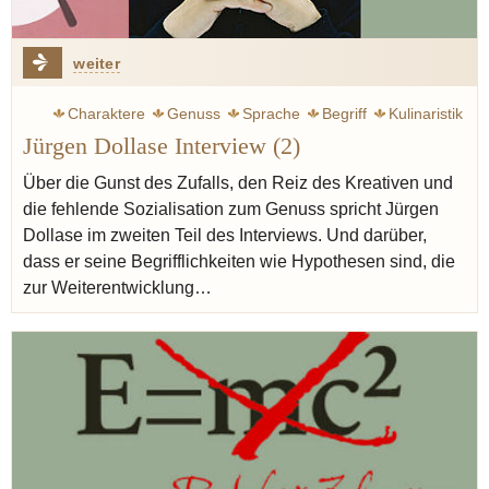
weiter
Charaktere
Genuss
Sprache
Begriff
Kulinaristik
Jürgen Dollase Interview (2)
Spitzengastronomie
Standards
Geist
Ruhl Thomas
Gerfer-Ruhl Carola
Intelligenz
Ferran Adria
Über die Gunst des Zufalls, den Reiz des Kreativen und
die fehlende Sozialisation zum Genuss spricht Jürgen
Redzepi René
Ducasse Alain
Robuchon Joël
Dollase im zweiten Teil des Interviews. Und darüber,
Reitbauer Heinz
Bottura Massimo
dass er seine Begrifflichkeiten wie Hypothesen sind, die
zur Weiterentwicklung…