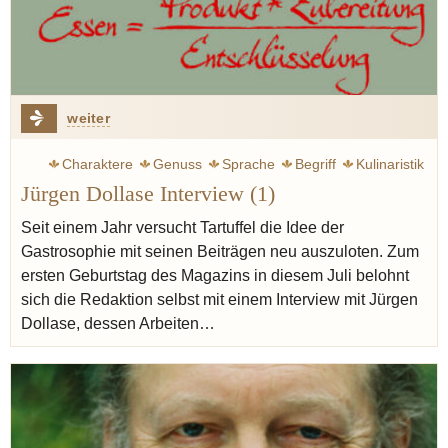
weiter
Charaktere
Genuss
Sprache
Begriff
Kulinaristik
Jürgen Dollase Interview (1)
Spitzengastronomie
Standards
Geist
Vin naturel
Seit einem Jahr versucht Tartuffel die Idee der
Gastrosophie mit seinen Beiträgen neu auszuloten. Zum
ersten Geburtstag des Magazins in diesem Juli belohnt
sich die Redaktion selbst mit einem Interview mit Jürgen
Dollase, dessen Arbeiten…