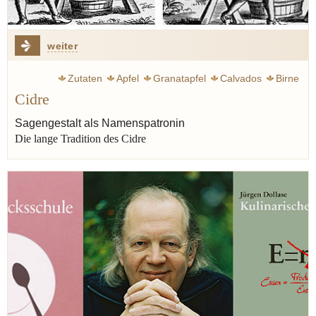
weiter
Zutaten
Apfel
Granatapfel
Calvados
Birne
Cidre
Alkohol
Cidre
Apfelwein
Sagengestalt als Namenspatronin
Die lange Tradition des Cidre