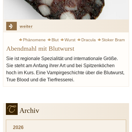
weiter
Phänomene
Blut
Wurst
Dracula
Stoker Bram
Abendmahl mit Blutwurst
Blutwurst
Homer
Horberth Hans
Leben
Knoblauch
Zwiebel
Majoran
Graupen
Sie ist regionale Spezialität und internationale Größe.
Sie steht am Anfang ihrer Art und bei Spitzenköchen
hoch im Kurs. Eine Vampirgeschichte über die Blutwurst,
True Blood und die Tierfresserei.
Archiv
2026