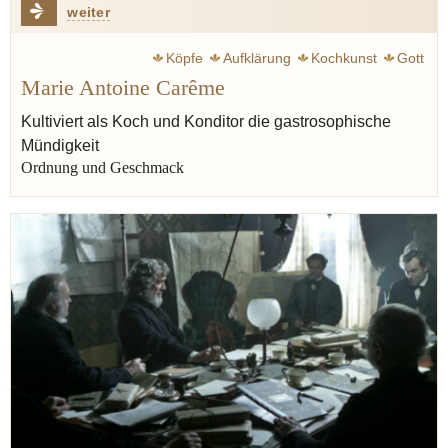
weiter
Köpfe
Aufklärung
Kochkunst
Gott
Marie Antoine Carême
Alexandre Dumas
Geschmack
Enzyklopädie
Ästhetik
Europa
Escoffier Auguste
Balzac Honoré de
Kultiviert als Koch und Konditor die gastrosophische
Mündigkeit
Kant Immanuel
Varenne françois-pierre de la
Ordnung und Geschmack