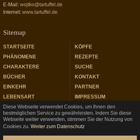
E-Mail:
wojtko@tartuffel.de
Internet:
www.tartuffel.de
Sitemap
STARTSEITE
KÖPFE
PHÄNOMENE
REZEPTE
CHARAKTERE
SUCHE
BÜCHER
KONTAKT
EINKEHR
PARTNER
LEBENSART
IMPRESSUM
Diese Webseite verwendet Cookies, um Ihnen den
ZUTATEN
DATENSCHUTZ
bestmöglichen Service zu gewährleisten. Indem Sie diese
Webseite weiter verwenden, stimmen Sie der Nutzung von
Cookies zu.
Weiter zum Datenschutz
TARTUFFEL © Copyright 2025 ★ Magazin für Gastrosophie