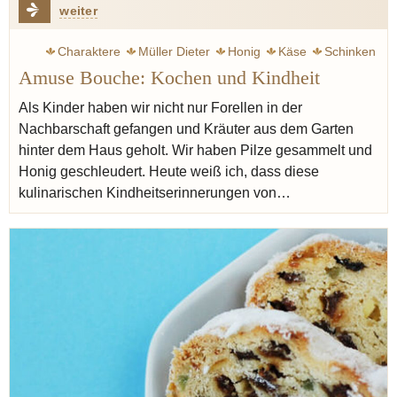
weiter
Charaktere
Müller Dieter
Honig
Käse
Schinken
Amuse Bouche: Kochen und Kindheit
Tafelspitz
Patron éditorial
Klink Vincent
Als Kinder haben wir nicht nur Forellen in der
Nachbarschaft gefangen und Kräuter aus dem Garten
hinter dem Haus geholt. Wir haben Pilze gesammelt und
Honig geschleudert. Heute weiß ich, dass diese
kulinarischen Kindheitserinnerungen von…