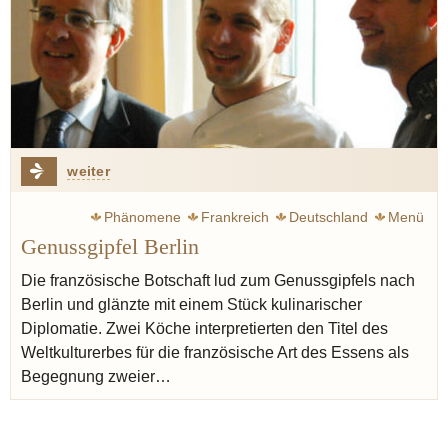
weiter
Phänomene
Frankreich
Deutschland
Menü
Genussgipfel Berlin
Weltkulturerbe
Unesco
Gérente Thierry
Kempf Michael
Müller Dieter
London
Serres Michel
Die französische Botschaft lud zum Genussgipfels nach
Berlin und glänzte mit einem Stück kulinarischer
Pastis
Diplomatie. Zwei Köche interpretierten den Titel des
Weltkulturerbes für die französische Art des Essens als
Begegnung zweier…