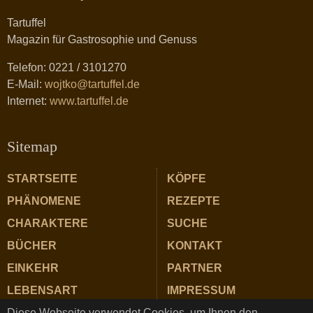
Tartuffel
Magazin für Gastrosophie und Genuss
Telefon: 0221 / 3101270
E-Mail:
wojtko@tartuffel.de
Internet:
www.tartuffel.de
Sitemap
STARTSEITE
KÖPFE
PHÄNOMENE
REZEPTE
CHARAKTERE
SUCHE
BÜCHER
KONTAKT
EINKEHR
PARTNER
LEBENSART
IMPRESSUM
Diese Webseite verwendet Cookies, um Ihnen den
ZUTATEN
DATENSCHUTZ