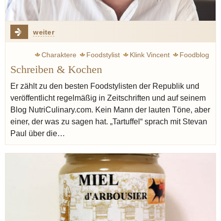
weiter
Charaktere
Foodstylist
Klink Vincent
Foodblog
Schreiben & Kochen
England
Rotwein
Kaffee
Ducasse Alain
Seiser Katharina
Redzepi René
Noma
Neapel
Er zählt zu den besten Foodstylisten der Republik und
veröffentlicht regelmäßig in Zeitschriften und auf seinem
Blog NutriCulinary.com. Kein Mann der lauten Töne, aber
einer, der was zu sagen hat. „Tartuffel“ sprach mit Stevan
Paul über die…