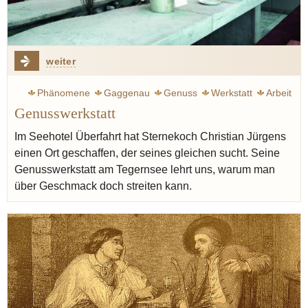
weiter
Phänomene
Gaggenau
Genuss
Werkstatt
Arbeit
Genusswerkstatt
Vilgis thomas
Geschmack
Jürgens Christian
Hotel
Im Seehotel Überfahrt hat Sternekoch Christian Jürgens
einen Ort geschaffen, der seines gleichen sucht. Seine
Genusswerkstatt am Tegernsee lehrt uns, warum man
über Geschmack doch streiten kann.