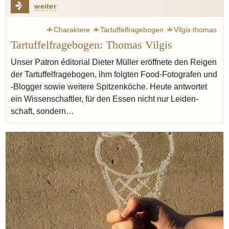
weiter
Charaktere
Tartuffelfragebogen
Vilgis thomas
Tartuffelfragebogen: Thomas Vilgis
Weißwein
Butter
Kutteln
Leber
Linsen
Champagner
Pasta
Pastis
Blogger
Unser Patron éditorial Dieter Müller eröffnete den Reigen
der Tartuffel­fragebogen, ihm folgten Food-Fotografen und
-Blogger sowie weitere Spitzen­köche. Heute antwortet
ein Wissen­schaftler, für den Essen nicht nur Leiden­
schaft, sondern…