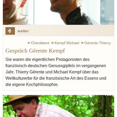
weiter
Charaktere
Kempf Michael
Gérente Thierry
Gespräch Gérente Kempf
Weltkulturerbe
Frankreich
Käse
Gin
Schwarzwald
Deutschland
Sie waren die eigentlichen Protagonisten des
französisch-deutschen Genussgipfels im vergangenen
Jahr. Thierry Gérente und Michael Kempf über das
Weltkulturerbe für die französische Art des Essens und
die eigene Kochphilosophie.