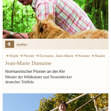
weiter
Köpfe
Pionier
Dumaine, Jean-Marie
Kräuter
Rauke
Jean-Marie Dumaine
Normandie
Ahr
Rhein
Sterne
Sinzig
Kräuterbüchlein
Menchon Eric
Normannischer Pionier an der Ahr
Meister der Wildkräuter und Neuentdecker
deutscher Trüffeln