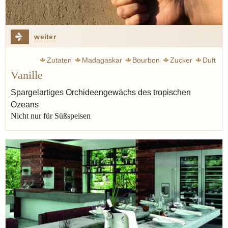
weiter
Zutaten
Madagaskar
Bourbon
Zucker
Duft
Vanille
Mexiko
Tonkabohne
Waldmeister
Spargelartiges Orchideengewächs des tropischen
Ozeans
Nicht nur für Süßspeisen