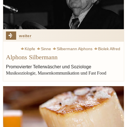
weiter
Köpfe
Sinne
Silbermann Alphons
Biolek Alfred
Alphons Silbermann
Fast food
Australien
Street food
Promovierter Tellerwäscher und Soziologe
Musiksoziologie, Massenkommunikation und Fast Food