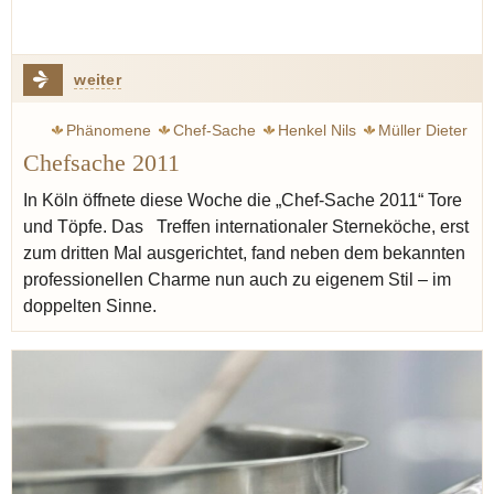
weiter
Phänomene
Chef-Sache
Henkel Nils
Müller Dieter
Chefsache 2011
Wohlfahrt Harald
Reitbauer Heinz
Avantgarde
Bottura Massimo
Boer Jonnie
Bühner Thomas
In Köln öffnete diese Woche die „Chef-Sache 2011“ Tore
und Töpfe. Das Treffen internationaler Sterneköche, erst
Ralf Bos
Ruhl Thomas
Ästhetik
Unesco
zum dritten Mal ausgerichtet, fand neben dem bekannten
Weltkulturerbe
Balzac Honoré de
professionellen Charme nun auch zu eigenem Stil – im
doppelten Sinne.