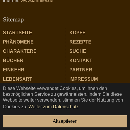
Internet:
www.tartuffel.de
Sitemap
STARTSEITE
KÖPFE
PHÄNOMENE
REZEPTE
CHARAKTERE
SUCHE
BÜCHER
KONTAKT
EINKEHR
PARTNER
LEBENSART
IMPRESSUM
Diese Webseite verwendet Cookies, um Ihnen den
ZUTATEN
DATENSCHUTZ
bestmöglichen Service zu gewährleisten. Indem Sie diese
Webseite weiter verwenden, stimmen Sie der Nutzung von
Cookies zu.
Weiter zum Datenschutz
TARTUFFEL © Copyright 2025 ★ Magazin für Gastrosophie
Akzeptieren
und Genuss