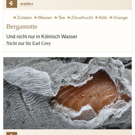
weiter
Zutaten
Wasser
Tee
Zitrusfrucht
Köln
Orange
Bergamotte
Zitrone
Öl
Cocktail
Vilgis thomas
Zitronatzitrone
Italien
Gin
Bergamotte
Und nicht nur in Kölnisch Wasser
Nicht nur für Earl Grey