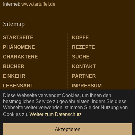
Internet:
www.tartuffel.de
Sitemap
STARTSEITE
KÖPFE
PHÄNOMENE
REZEPTE
CHARAKTERE
SUCHE
BÜCHER
KONTAKT
EINKEHR
PARTNER
LEBENSART
IMPRESSUM
Diese Webseite verwendet Cookies, um Ihnen den
ZUTATEN
DATENSCHUTZ
bestmöglichen Service zu gewährleisten. Indem Sie diese
Webseite weiter verwenden, stimmen Sie der Nutzung von
Cookies zu.
Weiter zum Datenschutz
TARTUFFEL © Copyright 2025 ★ Magazin für Gastrosophie
Akzeptieren
und Genuss