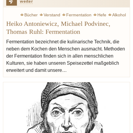
weiter
Bücher
Verstand
Fermentation
Hefe
Alkohol
Heiko Antoniewicz, Michael Podvinec,
Sauerkraut
Pastrami
Ruhl Thomas
Wurst
Asche
Thomas Ruhl: Fermentation
Tee
Schinken
Lévi-Strauss Claude
Fermentation bezeichnet die kulinarische Technik, die
neben dem Kochen den Menschen ausmacht. Methoden
der Fermentation finden sich in allen menschlichen
Kulturen, sie haben unseren Speisezettel maßgeblich
erweitert und damit unsere…