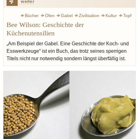
weiter
Bücher
Ofen
Gabel
Zivilisation
Kultur
Topf
Bee Wilson: Geschichte der
Magen
Ferran Adria
Epoche
Küchenutensilien
„Am Beispiel der Gabel. Eine Geschichte der Koch- und
Esswerkzeuge“ ist ein Buch, das trotz seines sperrigen
Titels nicht nur notwendig sondern längst überfällig ist.