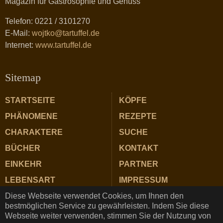
Magazin für Gastrosophie und Genuss
Telefon: 0221 / 3101270
E-Mail:
wojtko@tartuffel.de
Internet:
www.tartuffel.de
Sitemap
STARTSEITE
KÖPFE
PHÄNOMENE
REZEPTE
CHARAKTERE
SUCHE
BÜCHER
KONTAKT
EINKEHR
PARTNER
LEBENSART
IMPRESSUM
Diese Webseite verwendet Cookies, um Ihnen den
ZUTATEN
DATENSCHUTZ
bestmöglichen Service zu gewährleisten. Indem Sie diese
Webseite weiter verwenden, stimmen Sie der Nutzung von