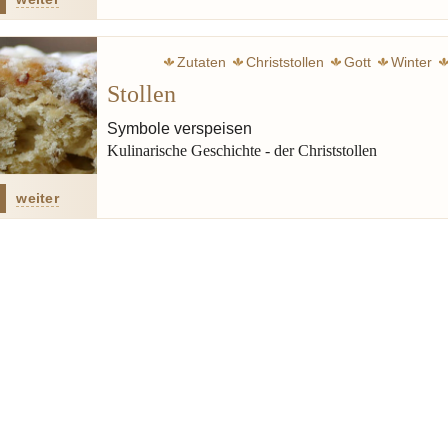
Zutaten
Christstollen
Gott
Winter
Stollen
Gewürze
Rum
Weihnachten
Bac
Symbole verspeisen
Kulinarische Geschichte - der Christstollen
weiter