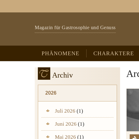
Zum Hauptinhalt springen
Skip to page footer
Magazin für Gastrosophie und Genuss
PHÄNOMENE
CHARAKTERE
Ar
Archiv
2026
Juli 2026
(1)
Juni 2026
(1)
Mai 2026
(1)