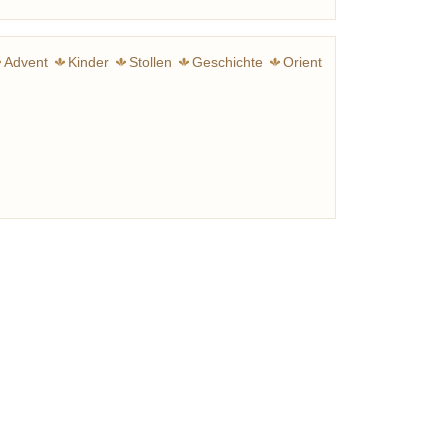
Advent
Kinder
Stollen
Geschichte
Orient
ken
Marzipan
Phantasie
Zimt
Schokolade