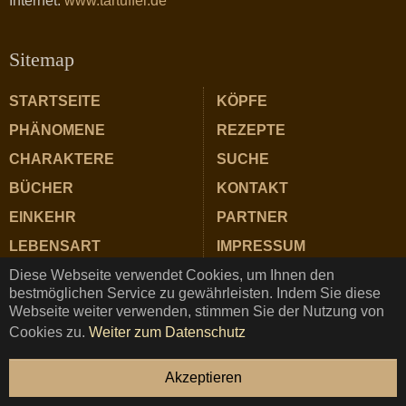
Internet:
www.tartuffel.de
Sitemap
STARTSEITE
KÖPFE
PHÄNOMENE
REZEPTE
CHARAKTERE
SUCHE
BÜCHER
KONTAKT
EINKEHR
PARTNER
LEBENSART
IMPRESSUM
Diese Webseite verwendet Cookies, um Ihnen den
ZUTATEN
DATENSCHUTZ
bestmöglichen Service zu gewährleisten. Indem Sie diese
Webseite weiter verwenden, stimmen Sie der Nutzung von
Cookies zu.
Weiter zum Datenschutz
TARTUFFEL © Copyright 2025 ★ Magazin für Gastrosophie
Akzeptieren
und Genuss