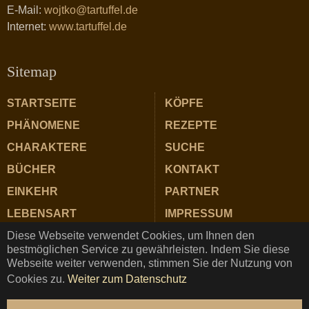
E-Mail:
wojtko@tartuffel.de
Internet:
www.tartuffel.de
Sitemap
STARTSEITE
KÖPFE
PHÄNOMENE
REZEPTE
CHARAKTERE
SUCHE
BÜCHER
KONTAKT
EINKEHR
PARTNER
LEBENSART
IMPRESSUM
Diese Webseite verwendet Cookies, um Ihnen den
ZUTATEN
DATENSCHUTZ
bestmöglichen Service zu gewährleisten. Indem Sie diese
Webseite weiter verwenden, stimmen Sie der Nutzung von
Cookies zu.
Weiter zum Datenschutz
TARTUFFEL © Copyright 2025 ★ Magazin für Gastrosophie