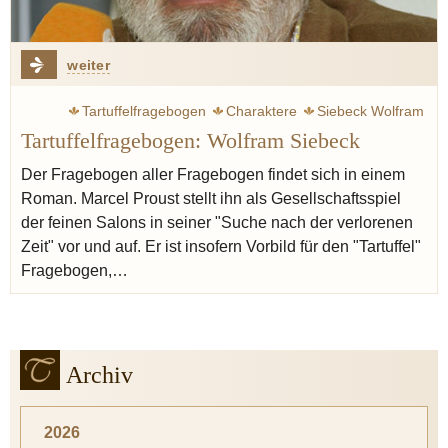
weiter
Tartuffelfragebogen
Charaktere
Siebeck Wolfram
Tartuffelfragebogen: Wolfram Siebeck
Frankreich
Restaurantkritik
Kulinaristik
Der Fragebogen aller Fragebogen findet sich in einem
Roman. Marcel Proust stellt ihn als Gesellschaftsspiel
der feinen Salons in seiner "Suche nach der verlorenen
Zeit" vor und auf. Er ist insofern Vorbild für den "Tartuffel"
Fragebogen,…
Archiv
2026