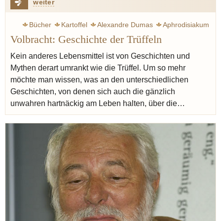
weiter
Bücher
Kartoffel
Alexandre Dumas
Aphrodisiakum
Volbracht: Geschichte der Trüffeln
Ralf Bos
Dumaine, Jean-Marie
Wirklichkeit
Kein anderes Lebensmittel ist von Geschichten und
Mythen derart umrankt wie die Trüffel. Um so mehr
möchte man wissen, was an den unterschiedlichen
Geschichten, von denen sich auch die gänzlich
unwahren hartnäckig am Leben halten, über die…