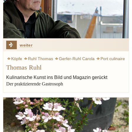
weiter
Köpfe
Ruhl Thomas
Gerfer-Ruhl Carola
Port culinaire
Thomas Ruhl
Müller Dieter
Vilgis thomas
Kulinarische Kunst ins Bild und Magazin gerückt
Der praktizierende Gastrosoph