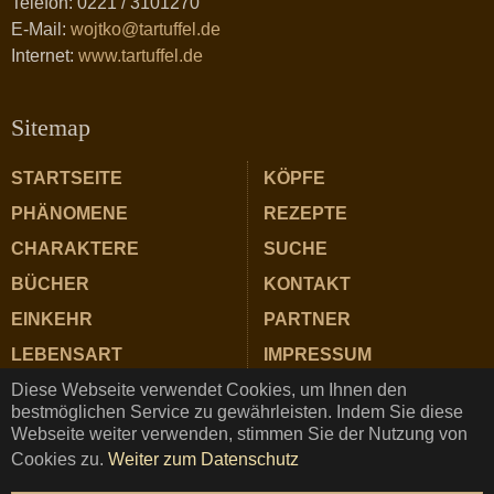
Telefon: 0221 / 3101270
E-Mail:
wojtko@tartuffel.de
Internet:
www.tartuffel.de
Sitemap
STARTSEITE
KÖPFE
PHÄNOMENE
REZEPTE
CHARAKTERE
SUCHE
BÜCHER
KONTAKT
EINKEHR
PARTNER
LEBENSART
IMPRESSUM
Diese Webseite verwendet Cookies, um Ihnen den
ZUTATEN
DATENSCHUTZ
bestmöglichen Service zu gewährleisten. Indem Sie diese
Webseite weiter verwenden, stimmen Sie der Nutzung von
Cookies zu.
Weiter zum Datenschutz
TARTUFFEL © Copyright 2025 ★ Magazin für Gastrosophie