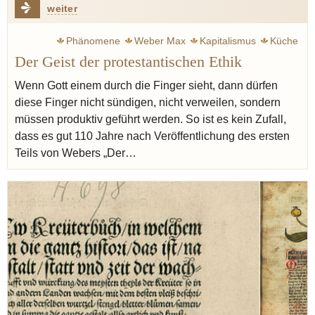
weiter
Phänomene
Weber Max
Kapitalismus
Küche
Der Geist der protestantischen Ethik
Kochkunst
Serres Michel
Ferran Adria
Redzepi René
Noma
Geist
Hand
Kunst
Kultur
USA
Wenn Gott einem durch die Finger sieht, dann dürfen
diese Finger nicht sündigen, nicht verweilen, sondern
Nova Regio
müssen produktiv geführt werden. So ist es kein Zufall,
dass es gut 110 Jahre nach Veröffentlichung des ersten
Teils von Webers „Der…