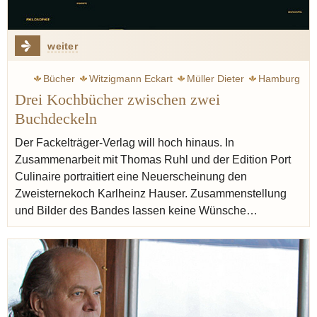
weiter
Bücher
Witzigmann Eckart
Müller Dieter
Hamburg
Drei Kochbücher zwischen zwei
München
Rezept
Ruhl Thomas
Port culinaire
Buchdeckeln
Spitzengastronomie
Der Fackelträger-Verlag will hoch hinaus. In
Zusammenarbeit mit Thomas Ruhl und der Edition Port
Culinaire portraitiert eine Neuerscheinung den
Zweisternekoch Karlheinz Hauser. Zusammenstellung
und Bilder des Bandes lassen keine Wünsche…