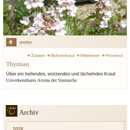
weiter
Zutaten
Bohnenkraut
Mittelmeer
Provence
Thymian
Thymian
Antike
Majoran
Pastis
Über ein heilendes, würzendes und lächelndes Kraut
Unverkennbares Aroma der Sinnsuche
Archiv
2026