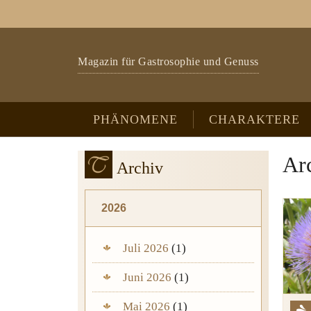
Zum Hauptinhalt springen
Skip to page footer
Magazin für Gastrosophie und Genuss
PHÄNOMENE
CHARAKTERE
Ar
Archiv
2026
Juli 2026
(1)
Juni 2026
(1)
Mai 2026
(1)